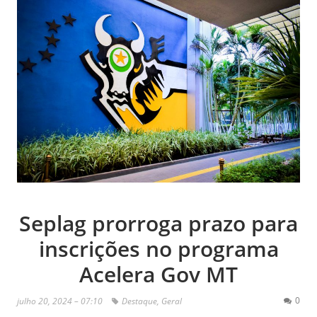
Seplag prorroga prazo para
inscrições no programa
Acelera Gov MT
0
julho 20, 2024 – 07:10
Destaque
,
Geral