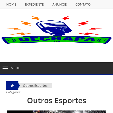
HOME
EXPEDIENTE
ANUNCIE
CONTATO
NULL
HOME
EXPEDIENTE
ANUNCIE
CONTATO
MENU
TOGGLE
NAVIGATION
Outros Esportes
Categoria:
Outros Esportes