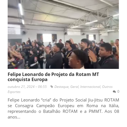
Felipe Leonardo de Projeto da Rotam MT
conquista Europa
outubro 21, 2024 – 06:55
Destaque
,
Geral
,
Internacional
,
Outros
0
Esportes
Felipe Leonardo “cria” do Projeto Social Jiu-Jitsu ROTAM
se Consagra Campeão Europeu em Roma na Itália,
representando o Batalhão ROTAM e a PMMT. Aos 08
anos…