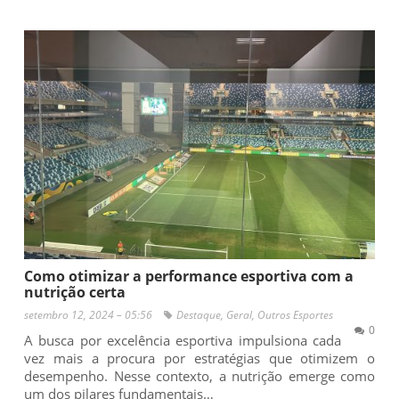
Como otimizar a performance esportiva com a
nutrição certa
setembro 12, 2024 – 05:56
Destaque
,
Geral
,
Outros Esportes
0
A busca por excelência esportiva impulsiona cada
vez mais a procura por estratégias que otimizem o
desempenho. Nesse contexto, a nutrição emerge como
um dos pilares fundamentais…