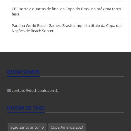
CBF sorteia quartas de final da Copa do Brasil na próxima terça-
feira
Paraíba World Beach Games: Brasil conquista título da Copa das
Nações de Beach Soccer
QUEM SOMOS
contato@dechapafc.com.br
NUVEM DE TAGS
ação santo antonio
Copa América 2021