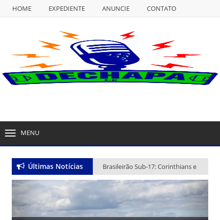
HOME
EXPEDIENTE
ANUNCIE
CONTATO
NULL
HOME
EXPEDIENTE
ANUNCIE
CONTATO
MENU
TOGGLE
NAVIGATION
Últimas Notícias
Brasileirão Sub-17: Corinthians e
Flamengo vencem no encerramento da 10ª rodada
Seleção Brasileira Sub-20 segue preparação para amistosos