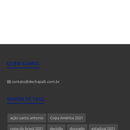
QUEM SOMOS
contato@dechapafc.com.br
NUVEM DE TAGS
ação santo antonio
Copa América 2021
copa do brasil 2021
decisão
dourado
estadual 2021