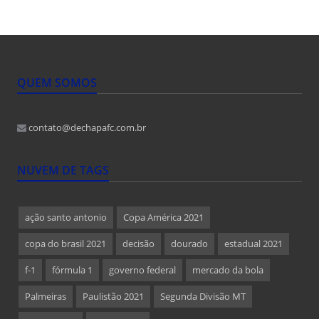
QUEM SOMOS
contato@dechapafc.com.br
NUVEM DE TAGS
ação santo antonio
Copa América 2021
copa do brasil 2021
decisão
dourado
estadual 2021
f-1
fórmula 1
governo federal
mercado da bola
Palmeiras
Paulistão 2021
Segunda Divisão MT