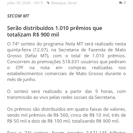
0
julho 10, 2024 – 16:15
Destaque
,
Geral
SECOM MT
Serão distribuídos 1.010 prêmios que
totalizam R$ 900 mil
O 74º sorteio do programa Nota MT será realizado nesta
quinta-feira (12.07), na Secretaria de Fazenda de Mato
Grosso (Sefaz MT), com o total de 1.010 prêmios.
Concorrem às premiações 518.631 usuários que pediram
o CPF na nota em compras realizadas nos
estabelecimentos comerciais de Mato Grosso durante o
mês de junho.
O sorteio será realizado a partir das 9 horas, com
transmissão ao vivo pelas redes sociais da Secretaria.
Os prêmios são distribuídos em quatro faixas de valores,
sendo mil prêmios de R$ 500, cinco de R$ 10 mil, três de
R$ 50 mil e dois de R$ 100 mil, totalizando R$ 900 mil.
Para o 74º sorteio, foram gerados 3.671.145 bilhetes