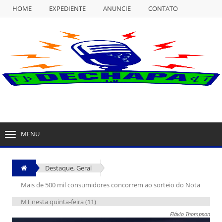
HOME
EXPEDIENTE
ANUNCIE
CONTATO
NULL
HOME
EXPEDIENTE
ANUNCIE
CONTATO
MENU
TOGGLE
NAVIGATION
Destaque
,
Geral
Mais de 500 mil consumidores concorrem ao sorteio do Nota
MT nesta quinta-feira (11)
Flávio Thompson