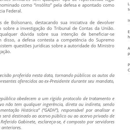
L
denominado como “insólito” pela defesa e apontado como
s
ia Federal.
I
s de Bolsonaro, destacando sua iniciativa de devolver
 sobre a investigação do Tribunal de Contas da União.
E
qualquer dúvida sobre sua intenção de beneficiar-se
h
m disso, a defesa contesta a competência do Supremo
xistem questões jurídicas sobre a autoridade do Ministro
A
gação.
p
P
C
decisão proferida nesta data, tornando públicos os autos da
presentes oferecidos ao ex-Presidente durante seu mandato,
epública obedecem a um rígido protocolo de tratamento e
vo não tem qualquer ingerência, direta ou indireta, sendo
entação Histórica” (“GADH”), responsável por analisar e
em será destinado ao acervo público ou ao acervo privado de
 Referido Gabinete, esclareça-se, é composto por servidores
 anteriores.