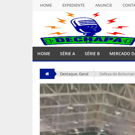
HOME
EXPEDIENTE
ANUNCIE
CONT
NULL
HOME
EXPEDIENTE
ANUNCIE
CONT
HOME
SÉRIE A
SÉRIE B
MERCADO D
Destaque
,
Geral
Defesa de Bolsonaro