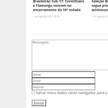
Brasileirão Sub-17: Corinthians
Seleção B
e Flamengo vencem no
segue pre
encerramento da 10ª rodada
amistosos
- on agosto 06, 2026
- on agosto 
ESCREVA UM COMENTÁRIO
Salvar meus dados neste navegador para a