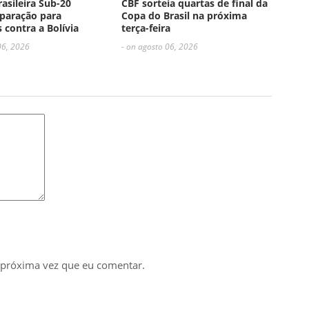
rasileira Sub-20
CBF sorteia quartas de final da
paração para
Copa do Brasil na próxima
 contra a Bolívia
terça-feira
06, 2026
- on agosto 06, 2026
 próxima vez que eu comentar.