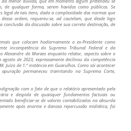
ício da menor dúvida, que em momento algum pretendeu se
m, de qualquer forma, serem havidos como públicos. Se
us legal de tais itens, dada a complexidade das normas que
 dessa ordem, requereu-se, ad cautelam, que desde logo
 a conclusão da discussão sobre sua correta destinação, de
emais que colocam hodiernamente o ex-Presidente como
idente incompetência do Supremo Tribunal Federal e da
ro Alexandre de Moraes enquanto relator, aspecto sobre o
m agosto de 2023, expressamente declinou da competência
. Juízo de 1.ª instância em Guarulhos. Como sói acontecer
 a apuração permaneceu tramitando na Suprema Corte,
indignação com o fato de que o relatório apresentado pela
rária e despida de quaisquer fundamentos factuais ou
entado beneficiar-se de valores contabilizados na absurda
omente após enorme e danosa repercussão midiática, foi