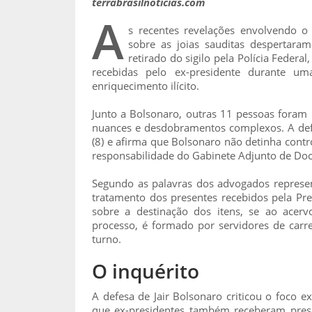
terrabrasilnoticias.com
A
s recentes revelações envolvendo o 
sobre as joias sauditas despertaram
retirado do sigilo pela Polícia Federal
recebidas pelo ex-presidente durante um
enriquecimento ilícito.
Junto a Bolsonaro, outras 11 pessoas foram
nuances e desdobramentos complexos. A defe
(8) e afirma que Bolsonaro não detinha contr
responsabilidade do Gabinete Adjunto de Do
Segundo as palavras dos advogados represen
tratamento dos presentes recebidos pela Pres
sobre a destinação dos itens, se ao acer
processo, é formado por servidores de carr
turno.
O inquérito
A defesa de Jair Bolsonaro criticou o foco e
que ex-presidentes também receberam prese