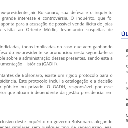
ex-presidente Jair Bolsonaro, sua defesa e o inquérito
 grande interesse e controvérsia. O inquérito, que foi
, aponta para a acusação de possível venda ilícita de joias
a visita ao Oriente Médio, levantando suspeitas de
Ú
 indiciadas, todas implicadas no caso que vem ganhando
B
sa do ex-presidente se pronunciou nesta segunda-feira
e
ole sobre a administração desses presentes, sendo esta a
cumentação Histórica (GADH).
S
a
tantes de Bolsonaro, existe um rígido protocolo para o
idência. Este protocolo inclui a catalogação e a decisão
C
vo público ou privado. O GADH, responsável por esse
p
eira que atuam independente da gestão presidencial em
A
B
M
B
xclusivo deste inquérito no governo Bolsonaro, alegando
ntes similares sem qualquer tipo de repercussão legal