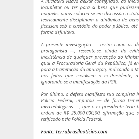
A iniciativa visava deixar consignado, ao in
locupletar ou ter para si bens que pudesse
naqueles autos colocou-se em discussão o stat
teoricamente disciplinam a dinâmica de bens
ficassem sob a custódia do poder público, até
forma definitiva.
A presente investigação — assim como as d
protagonista —, ressente-se, ainda, da ev
inexistência de qualquer prevenção do Minist
qual a Procuradoria Geral da República, já e
para a tramitação da apuração, indicando o MM
nos feitos que envolvem o ex-Presidente,
ignorando-se a manifestação da PGR.
Por último, a defesa manifesta sua completa 
Polícia Federal, imputou — de forma teme
mercadológicos —, que o ex-presidente teria t
ordem de R$ 25.000.000,00, afirmação que, s
retificado pela Polícia Federal.
Fonte: terrabrasilnoticias.com