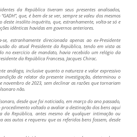
identes da República tiveram seus presentes analisados,
o “GADH”, que, é bem de se ver, sempre se valeu dos mesmos
 deste insólito inquérito, que, estranhamente, volta-se só e
ões idênticas havidas em governos anteriores.
-se, estranhamente direcionada apenas ao ex-Presidente
usão do atual Presidente da República, tendo em vista as
o no exercício de mandato, havia recebido um relógio da
residente da República Francesa, Jacques Chirac.
nte análoga, inclusive quanto a natureza e valor expressivo
ondição de relator da presente investigação, determinou o
e novembro de 2023, sem declinar as razões que tornariam
olsonaro não.
lsonaro, desde que foi noticiado, em março do ano passado,
 procedimento voltado a avaliar a destinação dos bens aqui
cia da República, antes mesmo de qualquer intimação ou
a aos autos e requereu que os referidos bens fossem, desde