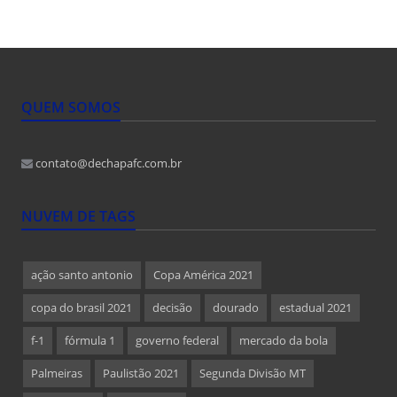
QUEM SOMOS
contato@dechapafc.com.br
NUVEM DE TAGS
ação santo antonio
Copa América 2021
copa do brasil 2021
decisão
dourado
estadual 2021
f-1
fórmula 1
governo federal
mercado da bola
Palmeiras
Paulistão 2021
Segunda Divisão MT