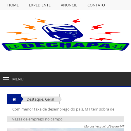
HOME
EXPEDIENTE
ANUNCIE
CONTATO
NULL
HOME
EXPEDIENTE
ANUNCIE
CONTATO
MENU
TOGGLE
NAVIGATION
Destaque
,
Geral
Com menor taxa de desemprego do país, MT tem sobra de
vagas de emprego no campo
Marcos Vergueiro/Secom-MT