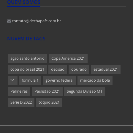
QUEM SOMOS
contato@dechapafc.com.br
NUVEM DE TAGS
ação santo antonio
Copa América 2021
copa do brasil 2021
decisão
dourado
estadual 2021
f-1
fórmula 1
governo federal
mercado da bola
Palmeiras
Paulistão 2021
Segunda Divisão MT
Série D 2022
tóquio 2021