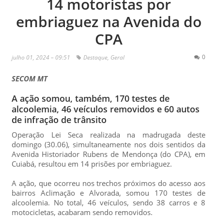
14 motoristas por
embriaguez na Avenida do
CPA
0
julho 01, 2024 – 09:51
Destaque
,
Geral
SECOM MT
A ação somou, também, 170 testes de
alcoolemia, 46 veículos removidos e 60 autos
de infração de trânsito
Operação Lei Seca realizada na madrugada deste
domingo (30.06), simultaneamente nos dois sentidos da
Avenida Historiador Rubens de Mendonça (do CPA), em
Cuiabá, resultou em 14 prisões por embriaguez.
A ação, que ocorreu nos trechos próximos do acesso aos
bairros Aclimação e Alvorada, somou 170 testes de
alcoolemia. No total, 46 veículos, sendo 38 carros e 8
motocicletas, acabaram sendo removidos.