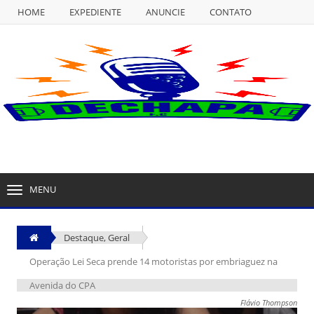
HOME
EXPEDIENTE
ANUNCIE
CONTATO
NULL
HOME
EXPEDIENTE
ANUNCIE
CONTATO
MENU
TOGGLE
NAVIGATION
Destaque
,
Geral
Operação Lei Seca prende 14 motoristas por embriaguez na
Avenida do CPA
Flávio Thompson