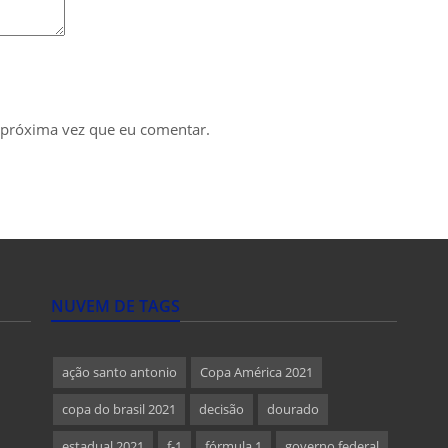
 próxima vez que eu comentar.
NUVEM DE TAGS
ação santo antonio
Copa América 2021
copa do brasil 2021
decisão
dourado
estadual 2021
f-1
fórmula 1
governo federal