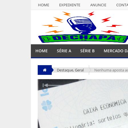
HOME
EXPEDIENTE
ANUNCIE
CONT
NULL
HOME
EXPEDIENTE
ANUNCIE
CONT
HOME
SÉRIE A
SÉRIE B
MERCADO D
Destaque
,
Geral
Nenhuma aposta ace