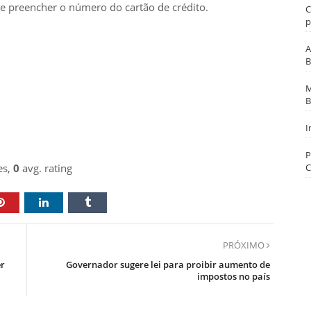
 e preencher o número do cartão de crédito.
C
p
A
B
M
B
I
P
es,
0
avg. rating
C
PRÓXIMO
r
Governador sugere lei para proibir aumento de
impostos no país