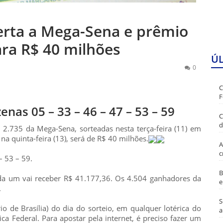
rta a Mega-Sena e prêmio
ra R$ 40 milhões
Ú
0
C
F
nas 05 – 33 – 46 – 47 – 53 – 59
C
d
2.735 da Mega-Sena, sorteadas nesta terça-feira (11) em
a quinta-feira (13), será de R$ 40 milhões.
A
c
– 53 – 59.
B
da um vai receber R$ 41.177,36. Os 4.504 ganhadores da
e
.
S
io de Brasília) do dia do sorteio, em qualquer lotérica do
a
ica Federal. Para apostar pela internet, é preciso fazer um