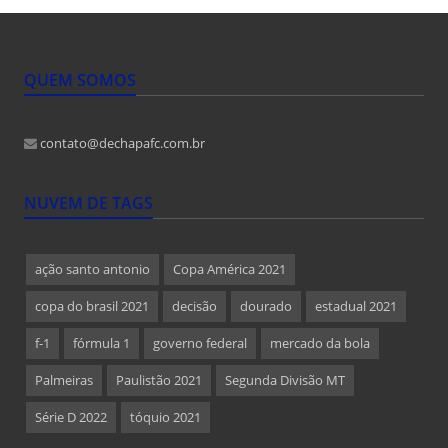
QUEM SOMOS
contato@dechapafc.com.br
NUVEM DE TAGS
ação santo antonio
Copa América 2021
copa do brasil 2021
decisão
dourado
estadual 2021
f-1
fórmula 1
governo federal
mercado da bola
Palmeiras
Paulistão 2021
Segunda Divisão MT
Série D 2022
tóquio 2021