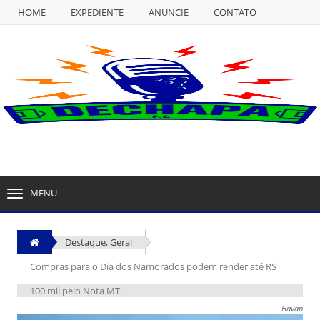
HOME
EXPEDIENTE
ANUNCIE
CONTATO
NULL
HOME
EXPEDIENTE
ANUNCIE
CONTATO
MENU
TOGGLE
NAVIGATION
Destaque
,
Geral
Compras para o Dia dos Namorados podem render até R$
100 mil pelo Nota MT
Havan