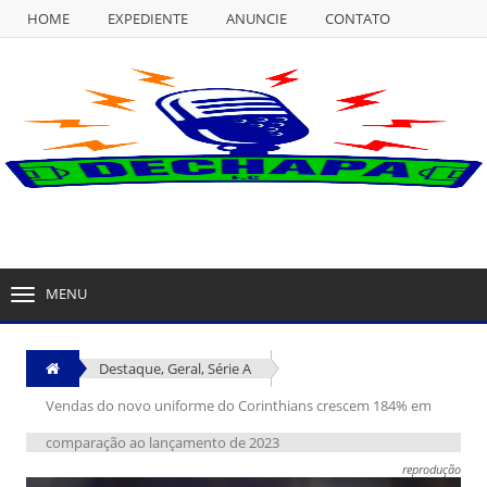
HOME
EXPEDIENTE
ANUNCIE
CONTATO
NULL
HOME
EXPEDIENTE
ANUNCIE
CONTATO
MENU
TOGGLE
NAVIGATION
Destaque
,
Geral
,
Série A
Vendas do novo uniforme do Corinthians crescem 184% em
comparação ao lançamento de 2023
reprodução