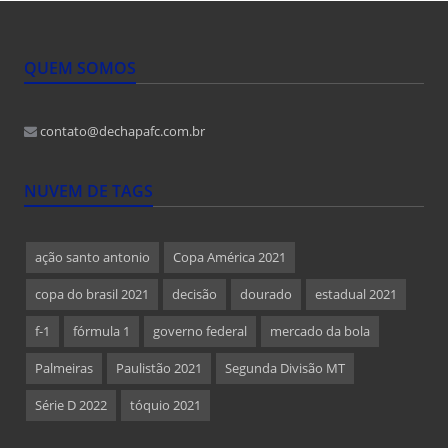
QUEM SOMOS
contato@dechapafc.com.br
NUVEM DE TAGS
ação santo antonio
Copa América 2021
copa do brasil 2021
decisão
dourado
estadual 2021
f-1
fórmula 1
governo federal
mercado da bola
Palmeiras
Paulistão 2021
Segunda Divisão MT
Série D 2022
tóquio 2021