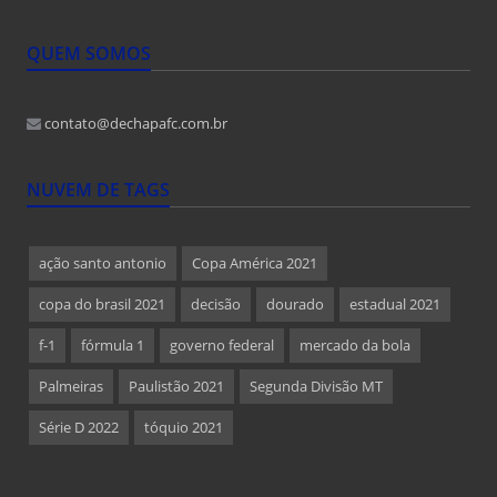
QUEM SOMOS
contato@dechapafc.com.br
NUVEM DE TAGS
ação santo antonio
Copa América 2021
copa do brasil 2021
decisão
dourado
estadual 2021
f-1
fórmula 1
governo federal
mercado da bola
Palmeiras
Paulistão 2021
Segunda Divisão MT
Série D 2022
tóquio 2021