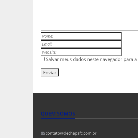
Salvar meus dados neste navegador para a
QUEM SOMOS
contato@dechapafc.com.br