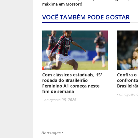
máxima em Mossoró
VOCÊ TAMBÉM PODE GOSTAR
Com clássicos estaduais, 15ª
Confira o
rodada do Brasileirão
confronto
Feminino A1 começa neste
Brasileirã
fim de semana
- on agosto 
- on agosto 08, 2026
ESCREVA UM COMENTÁRIO