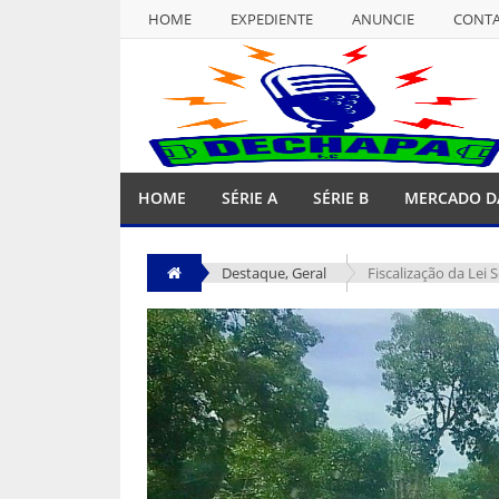
HOME
EXPEDIENTE
ANUNCIE
CONT
NULL
HOME
EXPEDIENTE
ANUNCIE
CONT
HOME
SÉRIE A
SÉRIE B
MERCADO D
Destaque
,
Geral
Fiscalização da Lei