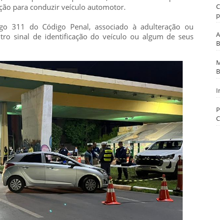
C
ação para conduzir veículo automotor.
p
tigo 311 do Código Penal, associado à adulteração ou
A
ro sinal de identificação do veículo ou algum de seus
B
M
B
I
P
C