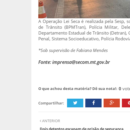
A Operação Lei Seca é realizada pela Sesp, 
de Trânsito (BPMTran), Polícia Militar, Dele
Departamento Estadual de Trânsito (Detran),
Penal, Sistema Socioeducativo, Polícia Rodovi
*Sob supervisão de Fabiana Mendes
Fonte: imprensa@secom.mt.gov.br
0
vot
O que achou desta matéria? Dê sua nota!:
Compartilhar:
ANTERIOR
Dois detentos escapam de prisão de segurança