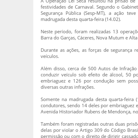
A Operação Lei Seca resultou na prisão de
festividades de Carnaval. Segundo o Gabinet
Segurança Pública (Sesp-MT), a ação teve 
madrugada desta quarta-feira (14.02).
Neste período, foram realizadas 13 operaçõe
Barra do Garças, Cáceres, Nova Mutum e Alta 
Durante as ações, as forças de segurança 
veículos.
Além disso, cerca de 500 Autos de Infração
conduzir veículo sob efeito de álcool, 50 p
embriaguez e 126 por condução sem possui
diversas outras infrações.
Somente na madrugada desta quarta-feira (
condutores, sendo 14 deles por embriaguez e 
Avenida Historiador Rubens de Mendonça, no 
Também foram registradas outras duas prisõe
delas por violar o Artigo 309 do Código Brasi
permissão ou com o direito de dirigir cassad