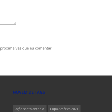
 próxima vez que eu comentar.
NUVEM DE TAGS
ação santo antonio
Copa América 2021