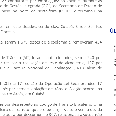
 127 condutores por embriaguez ao volante, durante as
e de Gestão Integrada (GGI), da Secretaria de Estado de
início na noite de sexta-feira (09.02) e terminou na
s, em sete cidades, sendo elas: Cuiabá, Sinop, Sorriso,
Ú
Floresta.
realizaram 1.679 testes de alcoolemia e removeram 434
C
F
 de Trânsito (AIT) foram confeccionados, sendo 240 por
C
or recusar a realização de teste de alcoolemia, 127 por
d
r a Carteira Nacional de Habilitação (CNH), além de
A
c
14.02), a 17ª edição da Operação Lei Seca prendeu 17
três por demais violações de trânsito. A ação ocorreu na
B
bairro Araés, em Cuiabá.
e
s por desrespeito ao Código de Trânsito Brasileiro. Uma
S
leiro de Trânsito, que proíbe dirigir veículo sem a devida
a
o, e outra por descumprir o 307, relacionada à suspensão