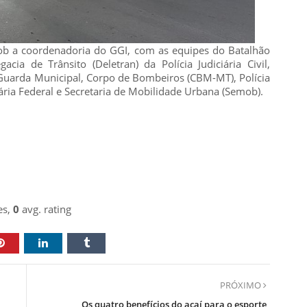
sob a coordenadoria do GGI, com as equipes do Batalhão
gacia de Trânsito (Deletran) da Polícia Judiciária Civil,
 Guarda Municipal, Corpo de Bombeiros (CBM-MT), Polícia
ária Federal e Secretaria de Mobilidade Urbana (Semob).
es,
0
avg. rating
PRÓXIMO
Os quatro benefícios do açaí para o esporte