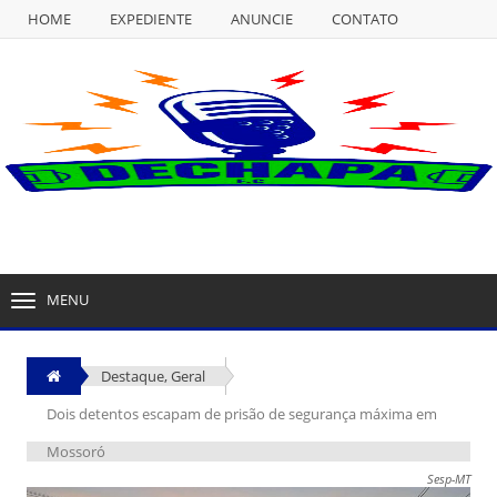
HOME
EXPEDIENTE
ANUNCIE
CONTATO
NULL
HOME
EXPEDIENTE
ANUNCIE
CONTATO
MENU
TOGGLE
NAVIGATION
Destaque
,
Geral
Dois detentos escapam de prisão de segurança máxima em
Mossoró
Sesp-MT