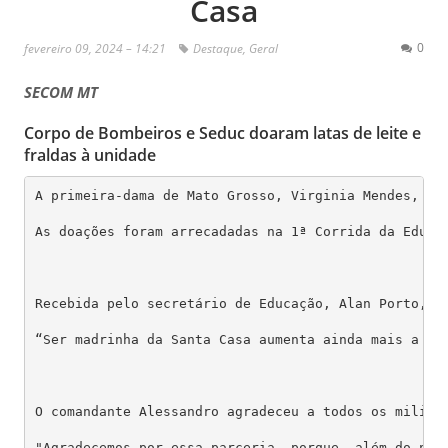
Casa
0
fevereiro 09, 2024 – 14:21
Destaque
,
Geral
SECOM MT
Corpo de Bombeiros e Seduc doaram latas de leite e
fraldas à unidade
A primeira-dama de Mato Grosso, Virginia Mendes, vi
As doações foram arrecadadas na 1ª Corrida da Educa
Recebida pelo secretário de Educação, Alan Porto, p
“Ser madrinha da Santa Casa aumenta ainda mais a mi
O comandante Alessandro agradeceu a todos os militar
"Agradecemos por essa parceria, porque, além do nos