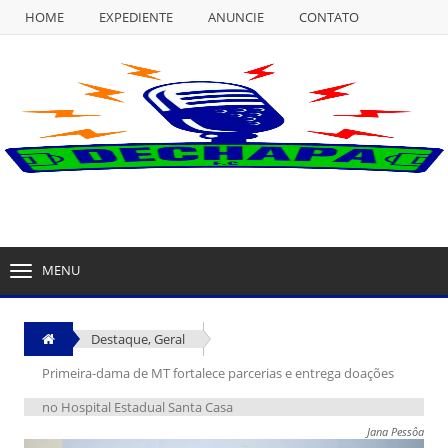
HOME
EXPEDIENTE
ANUNCIE
CONTATO
NULL
HOME
EXPEDIENTE
ANUNCIE
CONTATO
MENU
TOGGLE
NAVIGATION
Destaque
,
Geral
Primeira-dama de MT fortalece parcerias e entrega doações
no Hospital Estadual Santa Casa
Jana Pessôa