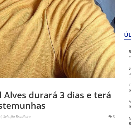
Ú
B
e
S
a
C
p
 Alves durará 3 dias e terá
A
estemunhas
B
0
l
,
Seleção Brasileira
M
B