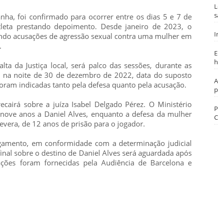
L
s
nha, foi confirmado para ocorrer entre os dias 5 e 7 de
atleta prestando depoimento. Desde janeiro de 2023, o
I
ando acusações de agressão sexual contra uma mulher em
.
E
h
lta da Justiça local, será palco das sessões, durante as
 na noite de 30 de dezembro de 2022, data do suposto
A
foram indicadas tanto pela defesa quanto pela acusação.
p
ecairá sobre a juíza Isabel Delgado Pérez. O Ministério
P
nove anos a Daniel Alves, enquanto a defesa da mulher
C
vera, de 12 anos de prisão para o jogador.
lgamento, em conformidade com a determinação judicial
final sobre o destino de Daniel Alves será aguardada após
ações foram fornecidas pela Audiência de Barcelona e