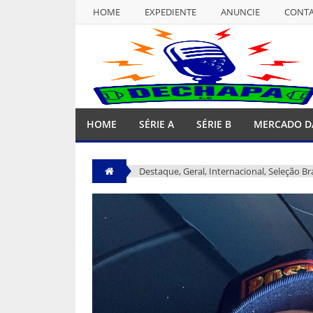
HOME
EXPEDIENTE
ANUNCIE
CONT
NULL
HOME
EXPEDIENTE
ANUNCIE
CONT
HOME
SÉRIE A
SÉRIE B
MERCADO D
Destaque
,
Geral
,
Internacional
,
Seleção Bra