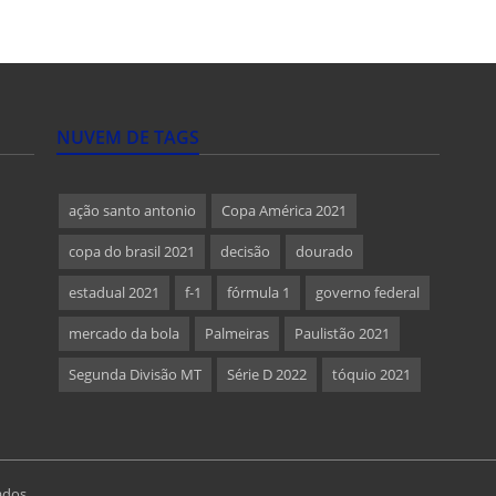
NUVEM DE TAGS
ação santo antonio
Copa América 2021
copa do brasil 2021
decisão
dourado
estadual 2021
f-1
fórmula 1
governo federal
mercado da bola
Palmeiras
Paulistão 2021
Segunda Divisão MT
Série D 2022
tóquio 2021
ados.