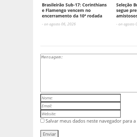
Brasileirão Sub-17: Corinthians
Seleção B
e Flamengo vencem no
segue pre
encerramento da 10ª rodada
amistosos
- on agosto 06, 2026
- on agosto 
ESCREVA UM COMENTÁRIO
Salvar meus dados neste navegador para a