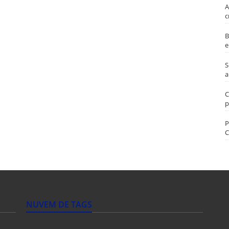
A
c
B
e
S
a
C
p
P
C
NUVEM DE TAGS