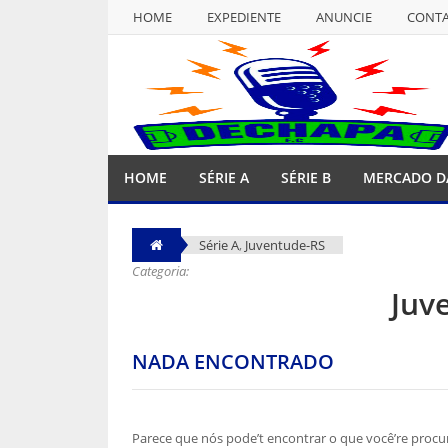
HOME
EXPEDIENTE
ANUNCIE
CONT
NULL
HOME
EXPEDIENTE
ANUNCIE
CONT
HOME
SÉRIE A
SÉRIE B
MERCADO D
Série A
,
Juventude-RS
Categoria:
Juv
NADA ENCONTRADO
Parece que nós pode’t encontrar o que você’re procu