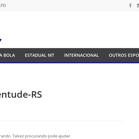
ATO
ATO
A BOLA
ESTADUAL MT
INTERNACIONAL
OUTROS ESPO
entude-RS
rando. Talvez procurando pode ajudar.