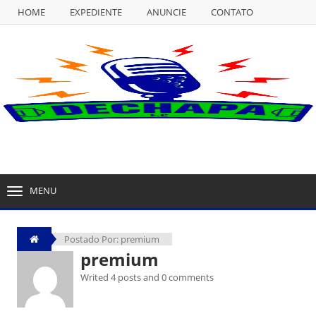
HOME
EXPEDIENTE
ANUNCIE
CONTATO
NULL
HOME
EXPEDIENTE
ANUNCIE
CONTATO
MENU
TOGGLE
NAVIGATION
Postado Por: premium
premium
Writed 4 posts and 0 comments