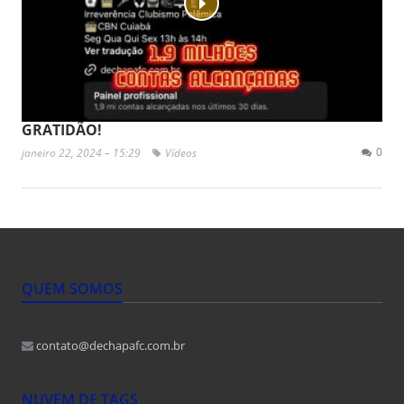
GRATIDÃO!
0
janeiro 22, 2024 – 15:29
Vídeos
QUEM SOMOS
contato@dechapafc.com.br
NUVEM DE TAGS