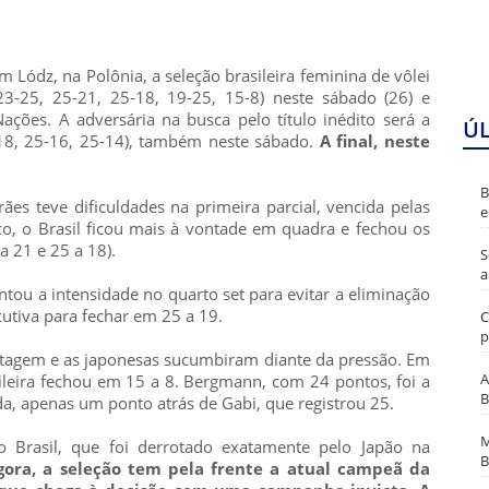
Lódz, na Polônia, a seleção brasileira feminina de vôlei
23-25, 25-21, 25-18, 19-25, 15-8) neste sábado (26) e
Nações. A adversária na busca pelo título inédito será a
Ú
5-18, 25-16, 25-14), também neste sábado.
A final, neste
B
s teve dificuldades na primeira parcial, vencida pelas
e
o, o Brasil ficou mais à vontade em quadra e fechou os
a 21 e 25 a 18).
S
a
tou a intensidade no quarto set para evitar a eliminação
cutiva para fechar em 25 a 19.
C
p
vantagem e as japonesas sucumbiram diante da pressão. Em
A
ileira fechou em 15 a 8. Bergmann, com 24 pontos, foi a
B
a, apenas um ponto atrás de Gabi, que registrou 25.
M
o Brasil, que foi derrotado exatamente pelo Japão na
B
gora, a seleção tem pela frente a atual campeã da