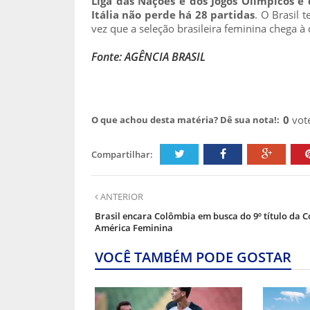
Liga das Nações e dos Jogos Olímpicos 
Itália não perde há 28 partidas
. O Brasil 
vez que a seleção brasileira feminina chega à
Fonte: AGÊNCIA BRASIL
0
vot
O que achou desta matéria? Dê sua nota!:
Compartilhar:
ANTERIOR
Brasil encara Colômbia em busca do 9º título da 
América Feminina
VOCÊ TAMBÉM PODE GOSTAR