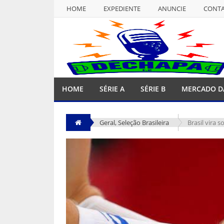
HOME
EXPEDIENTE
ANUNCIE
CONT
NULL
HOME
EXPEDIENTE
ANUNCIE
CONT
HOME
SÉRIE A
SÉRIE B
MERCADO D
Geral
,
Seleção Brasileira
Brasil vira 