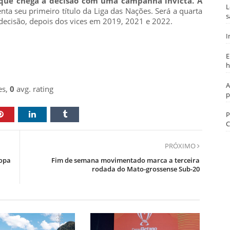
e que chega à decisão com uma campanha invicta. A
L
tenta seu primeiro título da Liga das Nações. Será a quarta
s
 decisão, depois dos vices em 2019, 2021 e 2022.
I
E
h
A
es,
0
avg. rating
p
P
C
PRÓXIMO
Copa
Fim de semana movimentado marca a terceira
rodada do Mato-grossense Sub-20