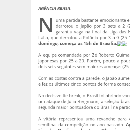
AGÊNCIA BRASIL
N
uma partida bastante emocionante em 
derrotou o Japão por 3 sets a 2 (
garantiu vaga na final da Liga das 
Itália, que derrotou a Polônia por 3 a 0 (2
domingo, começa às 15h de Brasília.
A equipe comandada por Zé Roberto Guimarãe
japonesas por 25 a 23. Porém, pouco a pouc
dois sets seguintes sem maiores ameaças (25 
Com as costas contra a parede, o Japão aumen
e fez os últimos cinco pontos de forma conse
No decisivo tie-break, o Brasil foi abrindo 
um ataque de Júlia Bergmann, a seleção bras
segunda maior pontuadora do Brasil na partid
A vitória representou uma revanche para 
semifinal da competição no ano passado.
A