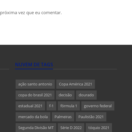
 próxima vez que eu comentar.
NUVEM DE TAGS
ação santo antonio
Copa América 2021
copa do brasil 2021
decisão
dourado
estadual 2021
f-1
fórmula 1
governo federal
mercado da bola
Palmeiras
Paulistão 2021
Segunda Divisão MT
Série D 2022
tóquio 2021