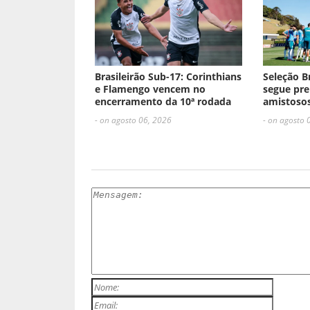
Brasileirão Sub-17: Corinthians
Seleção B
e Flamengo vencem no
segue pre
encerramento da 10ª rodada
amistosos
- on agosto 06, 2026
- on agosto 
ESCREVA UM COMENTÁRIO