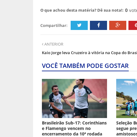
0
vot
O que achou desta matéria? Dê sua nota!:
Compartilhar:
ANTERIOR
Kaio Jorge leva Cruzeiro à vitória na Copa do Brasi
VOCÊ TAMBÉM PODE GOSTAR
Brasileirão Sub-17: Corinthians
Seleção B
e Flamengo vencem no
segue pre
encerramento da 10ª rodada
amistosos