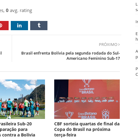
L
s
es,
0
avg. rating
I
E
h
PRÓXIMO
A
l
Brasil enfrenta Bolívia pela segunda rodada do Sul-
p
Americano Feminino Sub-17
P
C
rasileira Sub-20
CBF sorteia quartas de final da
paração para
Copa do Brasil na próxima
 contra a Bolívia
terça-feira