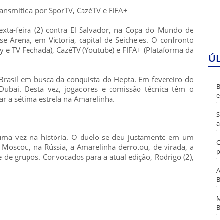
 transmitida por SporTV, CazéTV e FIFA+
sexta-feira (2) contra El Salvador, na Copa do Mundo de
ise Arena, em Victoria, capital de Seicheles. O confronto
y e TV Fechada), CazéTV (Youtube) e FIFA+ (Plataforma da
Ú
Brasil em busca da conquista do Hepta. Em fevereiro do
B
ubai. Desta vez, jogadores e comissão técnica têm o
e
ar a sétima estrela na Amarelinha.
S
a
 uma vez na história. O duelo se deu justamente em um
C
Moscou, na Rússia, a Amarelinha derrotou, de virada, a
p
e de grupos. Convocados para a atual edição, Rodrigo (2),
A
B
M
B