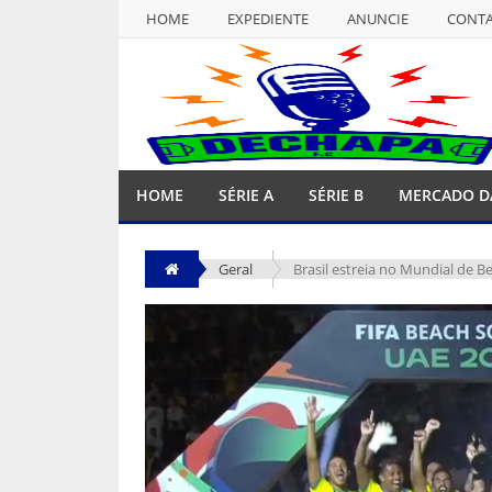
HOME
EXPEDIENTE
ANUNCIE
CONT
NULL
HOME
EXPEDIENTE
ANUNCIE
CONT
HOME
SÉRIE A
SÉRIE B
MERCADO D
Geral
Brasil estreia no Mundial de B