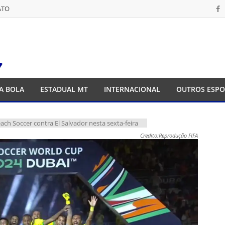
ATO
ATO
A BOLA
ESTADUAL MT
INTERNACIONAL
OUTROS ESPO
each Soccer contra El Salvador nesta sexta-feira
Credito:Reprodução FIFA