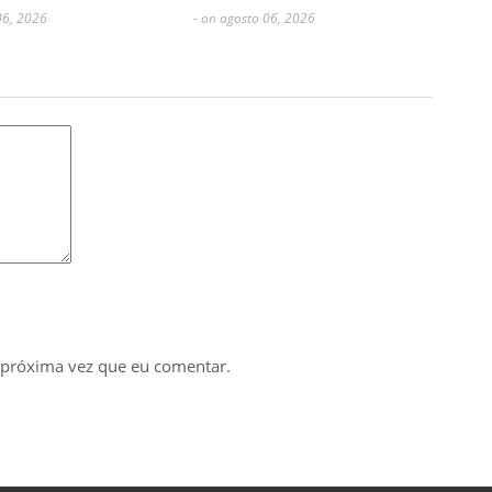
06, 2026
- on agosto 06, 2026
 próxima vez que eu comentar.