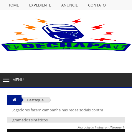
HOME
EXPEDIENTE
ANUNCIE
CONTATO
NULL
HOME
EXPEDIENTE
ANUNCIE
CONTATO
MENU
TOGGLE
NAVIGATION
Destaque
Jogadores fazem campanha nas redes sociais contra
gramados sintéticos
Reprodução Instagram/Neymar Jr