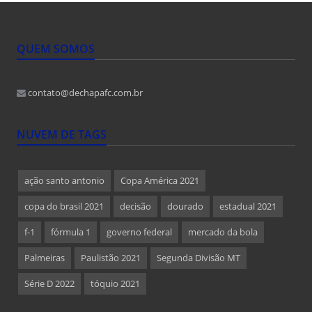
QUEM SOMOS
contato@dechapafc.com.br
NUVEM DE TAGS
ação santo antonio
Copa América 2021
copa do brasil 2021
decisão
dourado
estadual 2021
f-1
fórmula 1
governo federal
mercado da bola
Palmeiras
Paulistão 2021
Segunda Divisão MT
Série D 2022
tóquio 2021