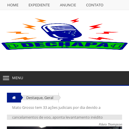
HOME
EXPEDIENTE
ANUNCIE
CONTATO
NULL
HOME
EXPEDIENTE
ANUNCIE
CONTATO
MENU
TOGGLE
NAVIGATION
Destaque
,
Geral
Mato Grosso tem 33 ações judiciais por dia devido a
cancelamentos de voo, aponta levantamento inédito
Flávio Thompson