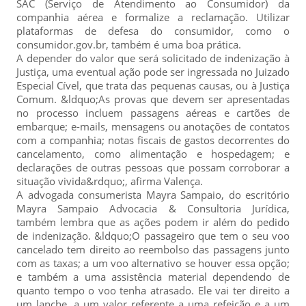
SAC (Serviço de Atendimento ao Consumidor) da
companhia aérea e formalize a reclamação. Utilizar
plataformas de defesa do consumidor, como o
consumidor.gov.br, também é uma boa prática.
A depender do valor que será solicitado de indenização à
Justiça, uma eventual ação pode ser ingressada no Juizado
Especial Cível, que trata das pequenas causas, ou à Justiça
Comum. &ldquo;As provas que devem ser apresentadas
no processo incluem passagens aéreas e cartões de
embarque; e-mails, mensagens ou anotações de contatos
com a companhia; notas fiscais de gastos decorrentes do
cancelamento, como alimentação e hospedagem; e
declarações de outras pessoas que possam corroborar a
situação vivida&rdquo;, afirma Valença.
A advogada consumerista Mayra Sampaio, do escritório
Mayra Sampaio Advocacia & Consultoria Jurídica,
também lembra que as ações podem ir além do pedido
de indenização. &ldquo;O passageiro que tem o seu voo
cancelado tem direito ao reembolso das passagens junto
com as taxas; a um voo alternativo se houver essa opção;
e também a uma assistência material dependendo de
quanto tempo o voo tenha atrasado. Ele vai ter direito a
um lanche, a um valor referente a uma refeição e a um