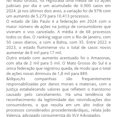
No Mato Grosso, foi registrada uma média de 33 ações
judiciais por dia e um acumulado de 6.900 casos em
2024. Já nos últimos dois anos, a variação foi de 97% com
um aumento de 5.279 para 10.413 processos.
O estado de São Paulo é a federação em 2024 com o
maior número de ações na Justiça de consumidores que
viveram o voo cancelado. A média é de 68 processos
todos os dias. O ranking segue com o Rio de Janeiro, com
50 casos diários, e com a Bahia, com 35. Entre 2022 e
2023, o estado fluminense viu o total de casos novos
aumentar de 8 mil para 17 mil.
Outro estado com aumento acentuado foi o Amazonas,
com alta de 2 mil para 5 mil. O Mato Grosso do Sul é a
única federação que registrou queda, de modo que o total
de ações novas diminuiu de 1,8 mil para 889.
&ldquo;As companhias são frequentemente
responsabilizadas por danos morais e materiais, com a
Justiça estabelecendo valores que refletem o transtorno
causado pelo cancelamento. Há uma tendência de
reconhecimento da legitimidade das reivindicações dos
consumidores, o que resulta em um alto índice de
processos considerados procedentes&rdquo;, relata João
Valença, advogado consumerista do VLV Advogados.