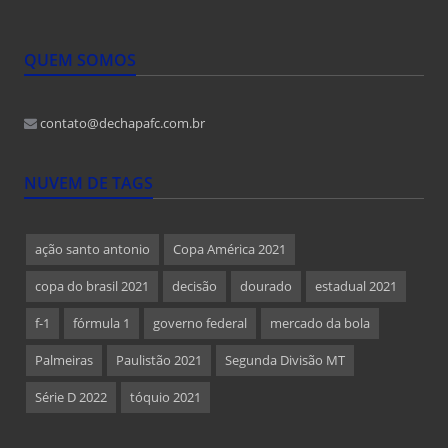
QUEM SOMOS
contato@dechapafc.com.br
NUVEM DE TAGS
ação santo antonio
Copa América 2021
copa do brasil 2021
decisão
dourado
estadual 2021
f-1
fórmula 1
governo federal
mercado da bola
Palmeiras
Paulistão 2021
Segunda Divisão MT
Série D 2022
tóquio 2021