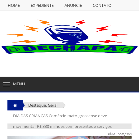
HOME
EXPEDIENTE
ANUNCIE
CONTATO
NULL
HOME
EXPEDIENTE
ANUNCIE
CONTATO
MENU
TOGGLE
NAVIGATION
Destaque
,
Geral
DIA DAS CRIANÇAS Comércio mato-grossense deve
movimentar R$ 330 milhões com presentes e serviços
Flávio Thompson