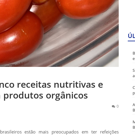
Ú
B
e
S
a
nco receitas nutritivas e
C
 produtos orgânicos
p
A
0
B
M
B
asileiros estão mais preocupados em ter refeições