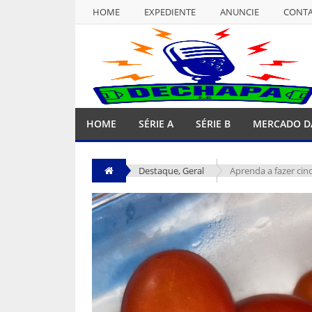
HOME
EXPEDIENTE
ANUNCIE
CONT
NULL
HOME
EXPEDIENTE
ANUNCIE
CONT
HOME
SÉRIE A
SÉRIE B
MERCADO D
Destaque
,
Geral
Aprenda a fazer cin