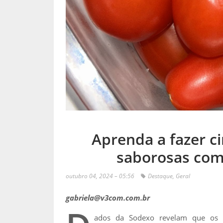
Aprenda a fazer ci
saborosas com
outubro 04, 2024 – 05:56
Destaque
,
Geral
gabriela@v3com.com.br
ados da Sodexo revelam que os br