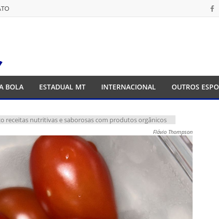
ATO
ATO
A BOLA
ESTADUAL MT
INTERNACIONAL
OUTROS ESPO
co receitas nutritivas e saborosas com produtos orgânicos
Flávio Thompson