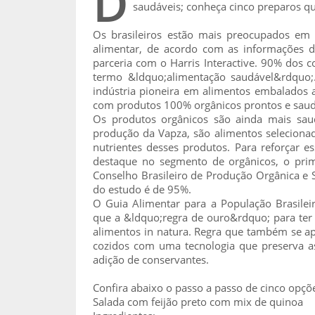
D
saudáveis; conheça cinco preparos q
Os brasileiros estão mais preocupados em
alimentar, de acordo com as informações 
parceria com o Harris Interactive. 90% dos
termo &ldquo;alimentação saudável&rdquo;
indústria pioneira em alimentos embalados a
com produtos 100% orgânicos prontos e saudá
Os produtos orgânicos são ainda mais sau
produção da Vapza, são alimentos selecion
nutrientes desses produtos. Para reforçar
destaque no segmento de orgânicos, o pri
Conselho Brasileiro de Produção Orgânica e S
do estudo é de 95%.
O Guia Alimentar para a População Brasilei
que a &ldquo;regra de ouro&rdquo; para ter 
alimentos in natura. Regra que também se ap
cozidos com uma tecnologia que preserva a
adição de conservantes.
Confira abaixo o passo a passo de cinco opç
Salada com feijão preto com mix de quinoa