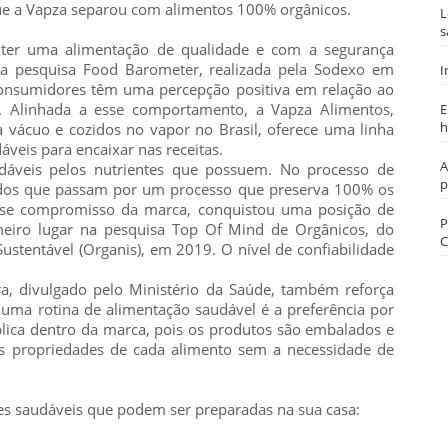
ue a Vapza separou com alimentos 100% orgânicos.
L
s
 ter uma alimentação de qualidade e com a segurança
da pesquisa Food Barometer, realizada pela Sodexo em
I
 consumidores têm uma percepção positiva em relação ao
. Alinhada a esse comportamento, a Vapza Alimentos,
E
h
 vácuo e cozidos no vapor no Brasil, oferece uma linha
veis para encaixar nas receitas.
A
dáveis pelos nutrientes que possuem. No processo de
p
ados que passam por um processo que preserva 100% os
 esse compromisso da marca, conquistou uma posição de
P
meiro lugar na pesquisa Top Of Mind de Orgânicos, do
C
ustentável (Organis), em 2019. O nível de confiabilidade
ra, divulgado pelo Ministério da Saúde, também reforça
uma rotina de alimentação saudável é a preferência por
lica dentro da marca, pois os produtos são embalados e
s propriedades de cada alimento sem a necessidade de
ões saudáveis que podem ser preparadas na sua casa: