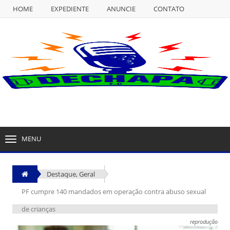
HOME
EXPEDIENTE
ANUNCIE
CONTATO
NULL
HOME
EXPEDIENTE
ANUNCIE
CONTATO
MENU
TOGGLE
NAVIGATION
Destaque
,
Geral
PF cumpre 140 mandados em operação contra abuso sexual
de crianças
reprodução