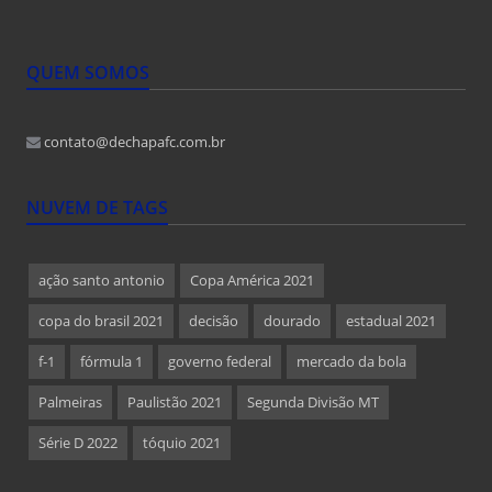
QUEM SOMOS
contato@dechapafc.com.br
NUVEM DE TAGS
ação santo antonio
Copa América 2021
copa do brasil 2021
decisão
dourado
estadual 2021
f-1
fórmula 1
governo federal
mercado da bola
Palmeiras
Paulistão 2021
Segunda Divisão MT
Série D 2022
tóquio 2021