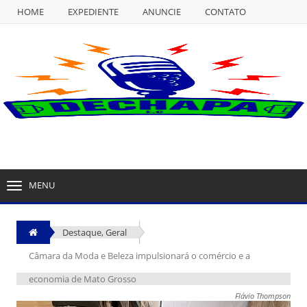
HOME
EXPEDIENTE
ANUNCIE
CONTATO
NULL
HOME
EXPEDIENTE
ANUNCIE
CONTATO
MENU
TOGGLE
NAVIGATION
Destaque
,
Geral
Câmara da Moda e Beleza impulsionará o comércio e a
economia de Mato Grosso
Flávio Thompson