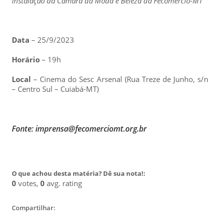
Instalação da Câmara da Moda e Beleza da Fecomércio-MT
Data
– 25/9/2023
Horário
– 19h
Local
– Cinema do Sesc Arsenal (Rua Treze de Junho, s/n
– Centro Sul – Cuiabá-MT)
Fonte: imprensa@fecomerciomt.org.br
O que achou desta matéria? Dê sua nota!:
0
votes,
0
avg. rating
Compartilhar: