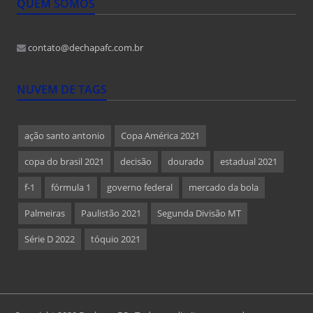
QUEM SOMOS
contato@dechapafc.com.br
NUVEM DE TAGS
ação santo antonio
Copa América 2021
copa do brasil 2021
decisão
dourado
estadual 2021
f-1
fórmula 1
governo federal
mercado da bola
Palmeiras
Paulistão 2021
Segunda Divisão MT
Série D 2022
tóquio 2021