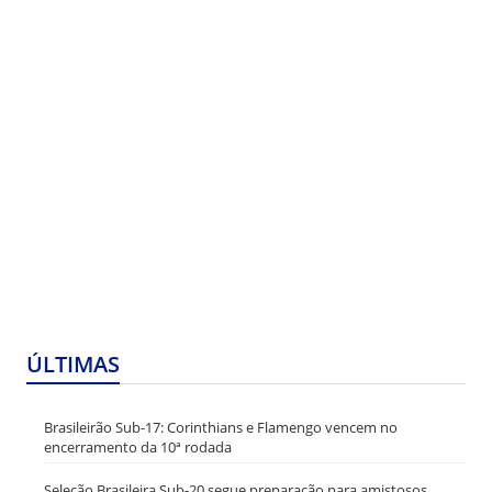
ÚLTIMAS
Brasileirão Sub-17: Corinthians e Flamengo vencem no
encerramento da 10ª rodada
Seleção Brasileira Sub-20 segue preparação para amistosos