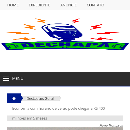
HOME
EXPEDIENTE
ANUNCIE
CONTATO
NULL
HOME
EXPEDIENTE
ANUNCIE
CONTATO
MENU
TOGGLE
NAVIGATION
Destaque
,
Geral
Economia com horário de verão pode chegar a R$ 400
milhões em 5 meses
Flávio Thompson