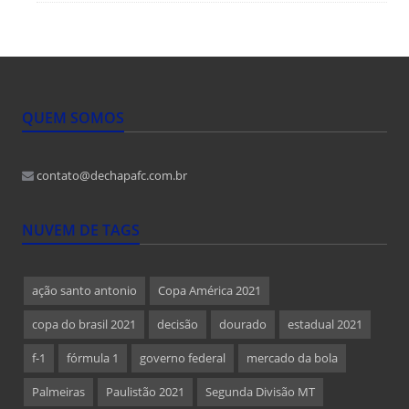
QUEM SOMOS
contato@dechapafc.com.br
NUVEM DE TAGS
ação santo antonio
Copa América 2021
copa do brasil 2021
decisão
dourado
estadual 2021
f-1
fórmula 1
governo federal
mercado da bola
Palmeiras
Paulistão 2021
Segunda Divisão MT