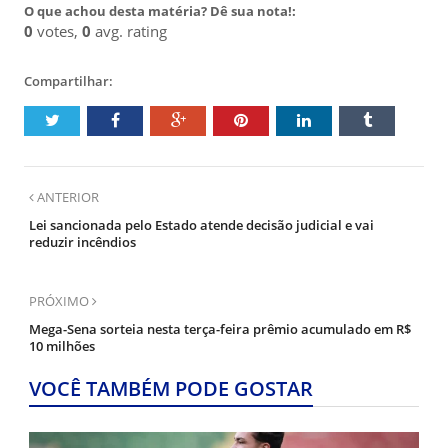
O que achou desta matéria? Dê sua nota!:
0
votes,
0
avg. rating
Compartilhar:
ANTERIOR
Lei sancionada pelo Estado atende decisão judicial e vai
reduzir incêndios
PRÓXIMO
Mega-Sena sorteia nesta terça-feira prêmio acumulado em R$
10 milhões
VOCÊ TAMBÉM PODE GOSTAR