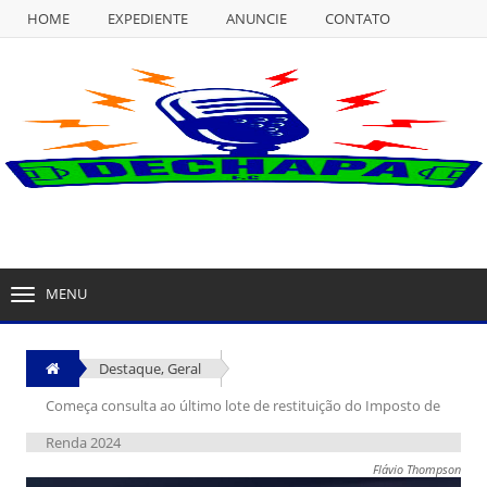
HOME
EXPEDIENTE
ANUNCIE
CONTATO
NULL
HOME
EXPEDIENTE
ANUNCIE
CONTATO
MENU
TOGGLE
NAVIGATION
Destaque
,
Geral
Começa consulta ao último lote de restituição do Imposto de
Renda 2024
Flávio Thompson