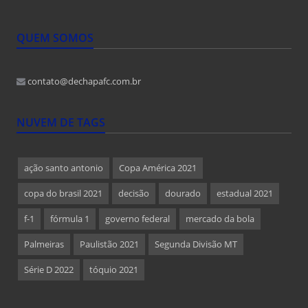
QUEM SOMOS
contato@dechapafc.com.br
NUVEM DE TAGS
ação santo antonio
Copa América 2021
copa do brasil 2021
decisão
dourado
estadual 2021
f-1
fórmula 1
governo federal
mercado da bola
Palmeiras
Paulistão 2021
Segunda Divisão MT
Série D 2022
tóquio 2021