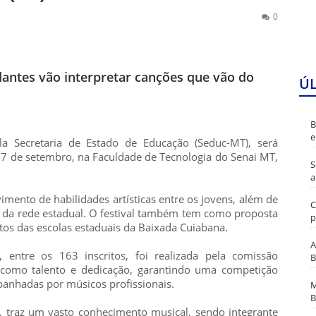
0
antes vão interpretar canções que vão do
Ú
B
e
la Secretaria de Estado de Educação (Seduc-MT), será
17 de setembro, na Faculdade de Tecnologia do Senai MT,
S
a
imento de habilidades artísticas entre os jovens, além de
C
 da rede estadual. O festival também tem como proposta
p
tos das escolas estaduais da Baixada Cuiabana.
A
, entre os 163 inscritos, foi realizada pela comissão
B
s como talento e dedicação, garantindo uma competição
anhadas por músicos profissionais.
M
B
, traz um vasto conhecimento musical, sendo integrante