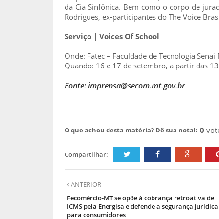
da Cia Sinfônica. Bem como o corpo de jurad
Rodrigues, ex-participantes do The Voice Bras
Serviço | Voices Of School
Onde: Fatec – Faculdade de Tecnologia Sena
Quando: 16 e 17 de setembro, a partir das 1
Fonte: imprensa@secom.mt.gov.br
0
vot
O que achou desta matéria? Dê sua nota!:
Compartilhar:
ANTERIOR
Fecomércio-MT se opõe à cobrança retroativa de
ICMS pela Energisa e defende a segurança jurídica
para consumidores