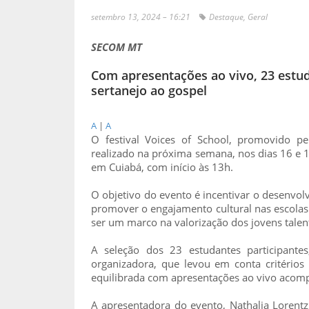
setembro 13, 2024 – 16:21
Destaque
,
Geral
SECOM MT
Com apresentações ao vivo, 23 estud
sertanejo ao gospel
A
|
A
O festival Voices of School, promovido pe
realizado na próxima semana, nos dias 16 e 
em Cuiabá, com início às 13h.
O objetivo do evento é incentivar o desenvolv
promover o engajamento cultural nas escolas
ser um marco na valorização dos jovens talen
A seleção dos 23 estudantes participantes
organizadora, que levou em conta critério
equilibrada com apresentações ao vivo acomp
A apresentadora do evento, Nathalia Lorentz