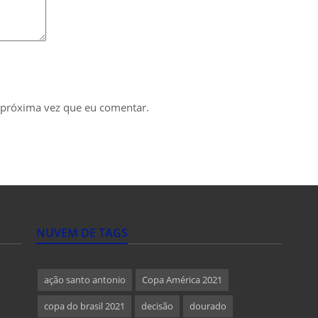
 próxima vez que eu comentar.
NUVEM DE TAGS
ação santo antonio
Copa América 2021
copa do brasil 2021
decisão
dourado