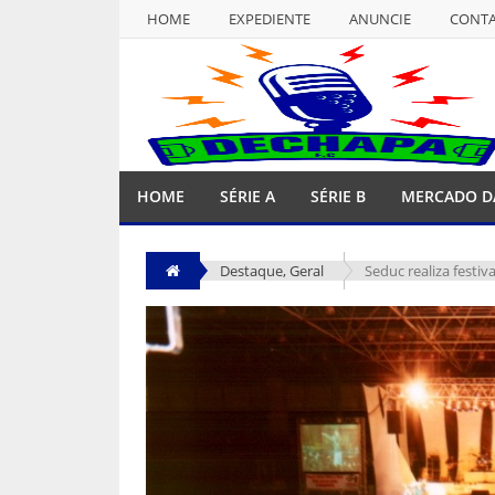
HOME
EXPEDIENTE
ANUNCIE
CONT
NULL
HOME
EXPEDIENTE
ANUNCIE
CONT
HOME
SÉRIE A
SÉRIE B
MERCADO D
Destaque
,
Geral
Seduc realiza festiv