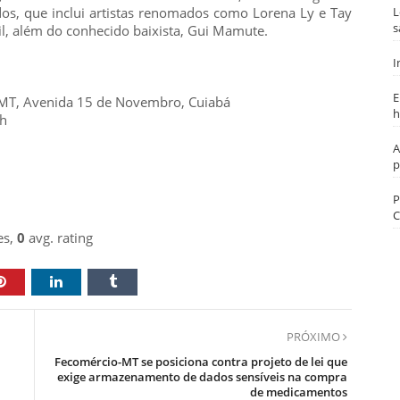
os, que inclui artistas renomados como Lorena Ly e Tay
L
s
il, além do conhecido baixista, Gui Mamute.
I
E
i MT, Avenida 15 de Novembro, Cuiabá
h
3h
A
p
P
C
es,
0
avg. rating
PRÓXIMO
Fecomércio-MT se posiciona contra projeto de lei que
exige armazenamento de dados sensíveis na compra
de medicamentos