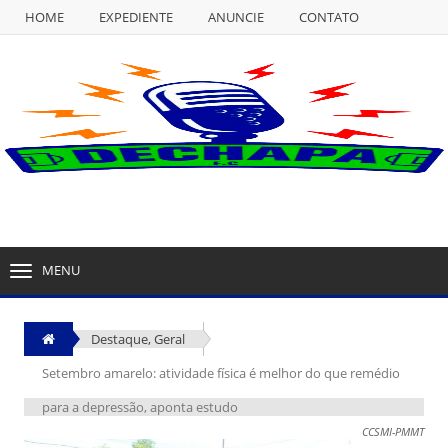
HOME
EXPEDIENTE
ANUNCIE
CONTATO
NULL
HOME
EXPEDIENTE
ANUNCIE
CONTATO
MENU
TOGGLE
NAVIGATION
Destaque
,
Geral
Setembro amarelo: atividade física é melhor do que remédio
para a depressão, aponta estudo
CCSMI-PMMT