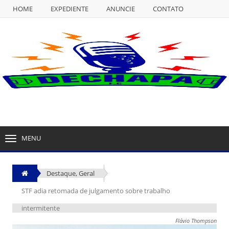
HOME
EXPEDIENTE
ANUNCIE
CONTATO
NULL
HOME
EXPEDIENTE
ANUNCIE
CONTATO
MENU
TOGGLE
NAVIGATION
Destaque
,
Geral
STF adia retomada de julgamento sobre trabalho
intermitente
Flávio Thompson