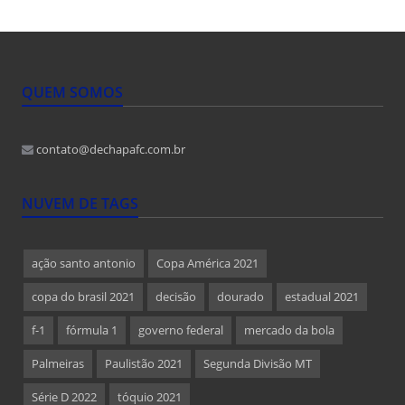
QUEM SOMOS
contato@dechapafc.com.br
NUVEM DE TAGS
ação santo antonio
Copa América 2021
copa do brasil 2021
decisão
dourado
estadual 2021
f-1
fórmula 1
governo federal
mercado da bola
Palmeiras
Paulistão 2021
Segunda Divisão MT
Série D 2022
tóquio 2021