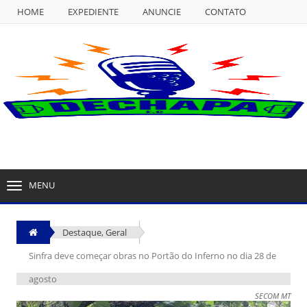
HOME
EXPEDIENTE
ANUNCIE
CONTATO
NULL
HOME
EXPEDIENTE
ANUNCIE
CONTATO
MENU
TOGGLE
NAVIGATION
Destaque
,
Geral
Sinfra deve começar obras no Portão do Inferno no dia 28 de
agosto
SECOM MT