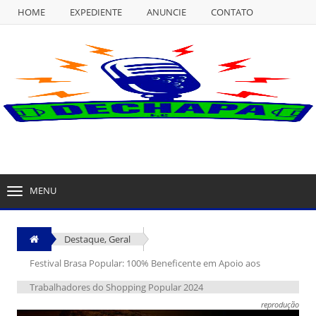
HOME
EXPEDIENTE
ANUNCIE
CONTATO
NULL
HOME
EXPEDIENTE
ANUNCIE
CONTATO
MENU
TOGGLE
NAVIGATION
Destaque
,
Geral
Festival Brasa Popular: 100% Beneficente em Apoio aos
Trabalhadores do Shopping Popular 2024
reprodução