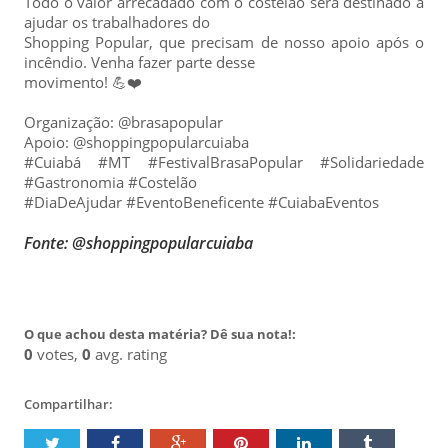
Todo o valor arrecadado com o costelão será destinado a
ajudar os trabalhadores do
Shopping Popular, que precisam de nosso apoio após o
incêndio. Venha fazer parte desse
movimento! 💪❤️
Organização: @brasapopular
Apoio: @shoppingpopularcuiaba
#Cuiabá #MT #FestivalBrasaPopular #Solidariedade
#Gastronomia #Costelão
#DiaDeAjudar #EventoBeneficente #CuiabaEventos
Fonte: @shoppingpopularcuiaba
O que achou desta matéria? Dê sua nota!:
0
votes,
0
avg. rating
Compartilhar: