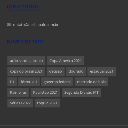
QUEM SOMOS
contato@dechapafc.com.br
NUVEM DE TAGS
ação santo antonio
Copa América 2021
copa do brasil 2021
decisão
dourado
estadual 2021
f-1
fórmula 1
governo federal
mercado da bola
Palmeiras
Paulistão 2021
Segunda Divisão MT
Série D 2022
tóquio 2021