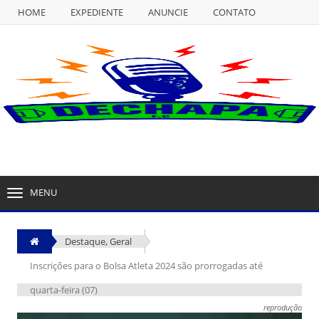
HOME
EXPEDIENTE
ANUNCIE
CONTATO
NULL
HOME
EXPEDIENTE
ANUNCIE
CONTATO
MENU
TOGGLE
NAVIGATION
Destaque
,
Geral
Inscrições para o Bolsa Atleta 2024 são prorrogadas até
quarta-feira (07)
reprodução