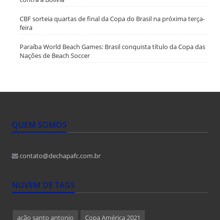
CBF sorteia quartas de final da Copa do Brasil na próxima terça-
feira
Paraíba World Beach Games: Brasil conquista título da Copa das
Nações de Beach Soccer
QUEM SOMOS
contato@dechapafc.com.br
NUVEM DE TAGS
ação santo antonio
Copa América 2021