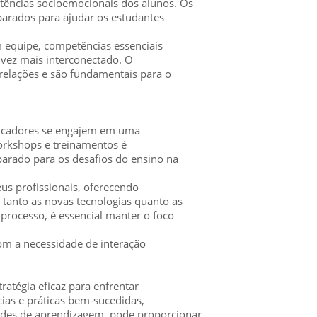
ncias socioemocionais dos alunos. Os
parados para ajudar os estudantes
 equipe, competências essenciais
vez mais interconectado. O
relações e são fundamentais para o
ducadores se engajem em uma
orkshops e treinamentos é
parado para os desafios do ensino na
us profissionais, oferecendo
anto as novas tecnologias quanto as
processo, é essencial manter o foco
om a necessidade de interação
ratégia eficaz para enfrentar
ncias e práticas bem-sucedidas,
des de aprendizagem, pode proporcionar