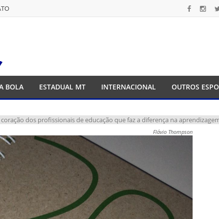
ATO
ATO
A BOLA
ESTADUAL MT
INTERNACIONAL
OUTROS ESPO
é o coração dos profissionais de educação que faz a diferença na aprendiza
Flávio Thompson