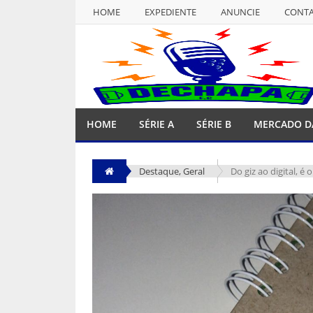
HOME
EXPEDIENTE
ANUNCIE
CONT
NULL
HOME
EXPEDIENTE
ANUNCIE
CONT
HOME
SÉRIE A
SÉRIE B
MERCADO D
Destaque
,
Geral
Do giz ao digital, 