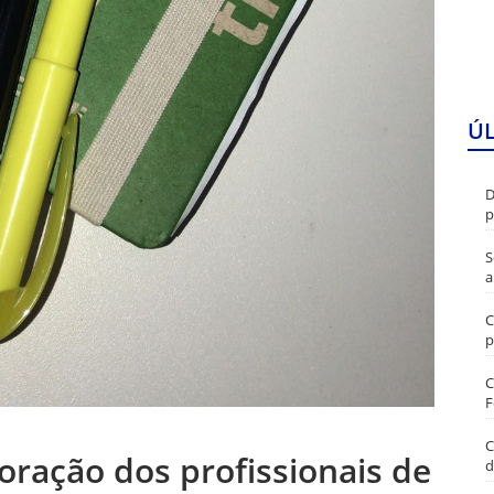
Ú
D
p
S
a
C
p
C
F
C
 coração dos profissionais de
d