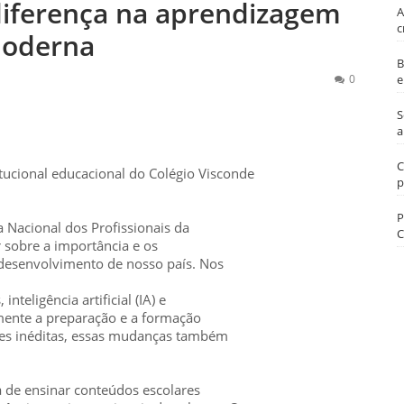
diferença na aprendizagem
A
c
oderna
B
0
e
S
a
C
itucional educacional do Colégio Visconde
p
P
 Nacional dos Profissionais da
C
 sobre a importância e os
 desenvolvimento de nosso país. Nos
teligência artificial (IA) e
amente a preparação e a formação
es inéditas, essas mudanças também
 de ensinar conteúdos escolares