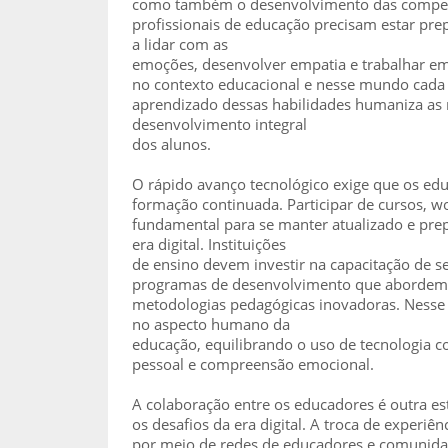
como também o desenvolvimento das competê
profissionais de educação precisam estar pre
a lidar com as
emoções, desenvolver empatia e trabalhar em
no contexto educacional e nesse mundo cada 
aprendizado dessas habilidades humaniza as 
desenvolvimento integral
dos alunos.
O rápido avanço tecnológico exige que os e
formação continuada. Participar de cursos, w
fundamental para se manter atualizado e pre
era digital. Instituições
de ensino devem investir na capacitação de se
programas de desenvolvimento que abordem t
metodologias pedagógicas inovadoras. Nesse 
no aspecto humano da
educação, equilibrando o uso de tecnologia c
pessoal e compreensão emocional.
A colaboração entre os educadores é outra est
os desafios da era digital. A troca de experiê
por meio de redes de educadores e comunida