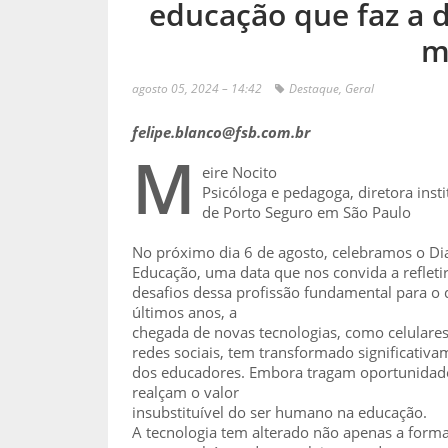
educação que faz a 
m
agosto 05, 2024 – 14:42
Destaque
,
Geral
felipe.blanco@fsb.com.br
M
eire Nocito
Psicóloga e pedagoga, diretora inst
de Porto Seguro em São Paulo
No próximo dia 6 de agosto, celebramos o Dia
Educação, uma data que nos convida a refletir
desafios dessa profissão fundamental para o
últimos anos, a
chegada de novas tecnologias, como celulares, in
redes sociais, tem transformado significativ
dos educadores. Embora tragam oportunidad
realçam o valor
insubstituível do ser humano na educação.
A tecnologia tem alterado não apenas a forma