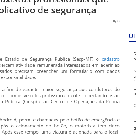
plicativo de segurança
0
Ú
D
 de Estado de Segurança Pública (Sesp-MT) o
cadastro
p
exercem atividade remunerada interessados em aderir ao
S
essados precisam preencher um formulário com dados
a
responsabilidade.
C
p a fim de garantir maior segurança aos condutores de
p
ham com os veículos profissionalmente, conectando-os ao
a Pública (Ciosp) e ao Centro de Operações da Polícia
C
F
e Android, permite chamadas pelo botão de emergência e
C
pós o acionamento do botão, o motorista tem cinco
d
 Após esse tempo, uma viatura é acionada para o local.