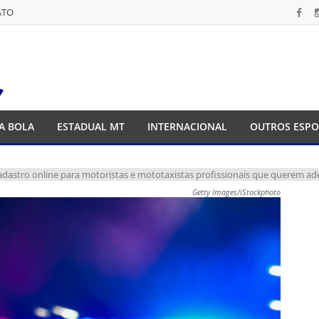
ATO
ATO
A BOLA
ESTADUAL MT
INTERNACIONAL
OUTROS ESPO
cadastro online para motoristas e mototaxistas profissionais que querem ade
Getty Images/iStockphoto