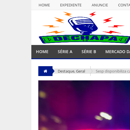
HOME
EXPEDIENTE
ANUNCIE
CONT
NULL
HOME
EXPEDIENTE
ANUNCIE
CONT
HOME
SÉRIE A
SÉRIE B
MERCADO D
Destaque
,
Geral
Sesp disponibiliza 