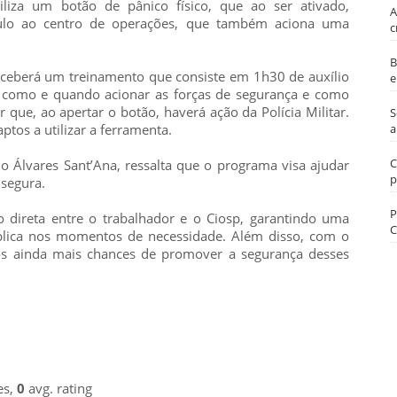
iza um botão de pânico físico, que ao ser ativado,
A
culo ao centro de operações, que também aciona uma
c
B
receberá um treinamento que consiste em 1h30 de auxílio
e
re como e quando acionar as forças de segurança e como
ar que, ao apertar o botão, haverá ação da Polícia Militar.
S
a
ptos a utilizar a ferramenta.
C
o Álvares Sant’Ana, ressalta que o programa visa ajudar
p
 segura.
P
direta entre o trabalhador e o Ciosp, garantindo uma
C
ública nos momentos de necessidade. Além disso, com o
os ainda mais chances de promover a segurança desses
es,
0
avg. rating