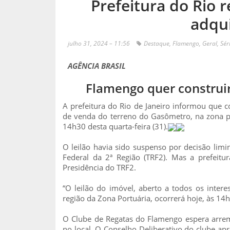
Prefeitura do Rio r
adqui
julho 31, 2024 – 11:56
Destaque
,
Flamengo
,
Geral
,
Sér
AGÊNCIA BRASIL
Flamengo quer construi
A prefeitura do Rio de Janeiro informou que con
de venda do terreno do Gasômetro, na zona po
14h30 desta quarta-feira (31).
O leilão havia sido suspenso por decisão limi
Federal da 2ª Região (TRF2). Mas a prefeitu
Presidência do TRF2.
“O leilão do imóvel, aberto a todos os inte
região da Zona Portuária, ocorrerá hoje, às 14h
O Clube de Regatas do Flamengo espera arrem
no local. O Conselho Deliberativo do clube apr