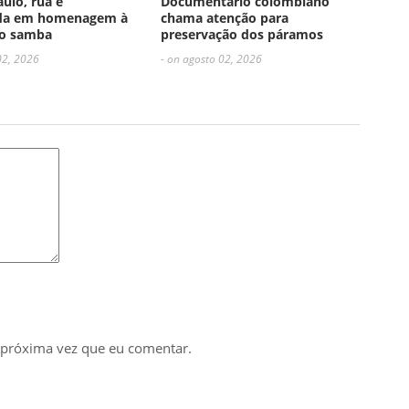
ulo, rua é
Documentário colombiano
da em homenagem à
chama atenção para
do samba
preservação dos páramos
02, 2026
- on agosto 02, 2026
 próxima vez que eu comentar.