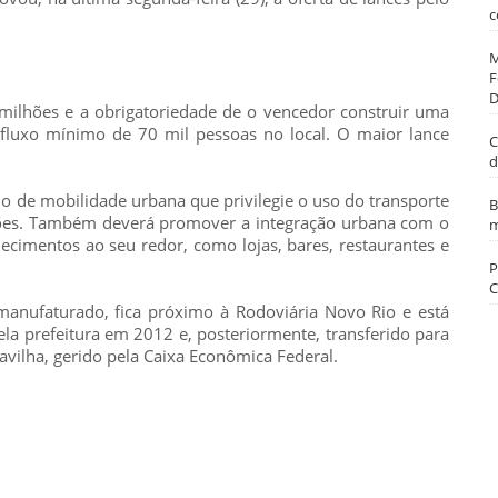
c
M
F
D
milhões e a obrigatoriedade de o vencedor construir uma
 fluxo mínimo de 70 mil pessoas no local. O maior lance
C
d
 de mobilidade urbana que privilegie o uso do transporte
B
ações. Também deverá promover a integração urbana com o
m
ecimentos ao seu redor, como lojas, bares, restaurantes e
P
C
anufaturado, fica próximo à Rodoviária Novo Rio e está
la prefeitura em 2012 e, posteriormente, transferido para
vilha, gerido pela Caixa Econômica Federal.