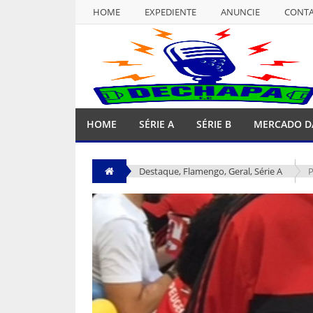
HOME
EXPEDIENTE
ANUNCIE
CONT
NULL
HOME
EXPEDIENTE
ANUNCIE
CONT
HOME
SÉRIE A
SÉRIE B
MERCADO D
Destaque
,
Flamengo
,
Geral
,
Série A
P