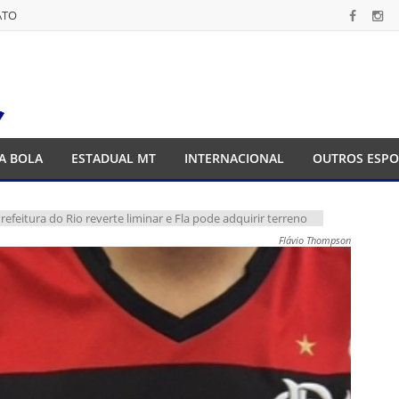
ATO
ATO
A BOLA
ESTADUAL MT
INTERNACIONAL
OUTROS ESPO
refeitura do Rio reverte liminar e Fla pode adquirir terreno
Flávio Thompson