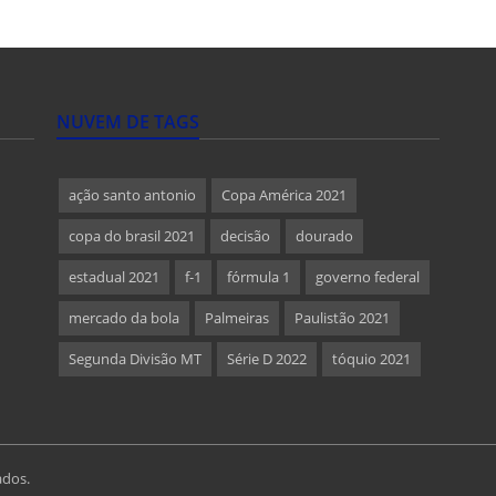
NUVEM DE TAGS
ação santo antonio
Copa América 2021
copa do brasil 2021
decisão
dourado
estadual 2021
f-1
fórmula 1
governo federal
mercado da bola
Palmeiras
Paulistão 2021
Segunda Divisão MT
Série D 2022
tóquio 2021
ados.