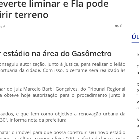
everte liminar e Fla pode
rir terreno
0
ie A
Ú
r estádio na área do Gasômetro
I
seguiu autorização, junto à Justiça, para realizar o leilão
E
rtuária da cidade. Com isso, o certame será realizado às
h
D
nar do juiz Marcelo Barbi Gonçalves, do Tribunal Regional
p
ra obteve hoje autorização para o procedimento junto à
P
a
ressados, e que tem como objetivo a renovação urbana da
30”, informa nota da prefeitura.
A
p
atar o imóvel para que possa construir seu novo estádio
C
ovou, na última segunda-feira (29), a oferta de lances pelo