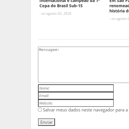
Internacional é campeão da 1ª
Em São Pa
Copa do Brasil Sub-15
renomea
história 
- on agosto 02, 2026
- on agosto 
ESCREVA UM COMENTÁRIO
Salvar meus dados neste navegador para a