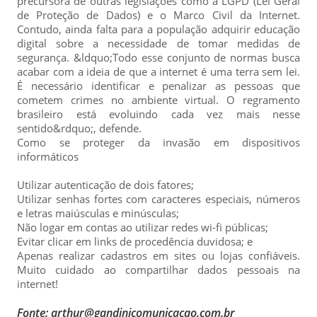
precursora de outras legislações como a LGPD (Lei Geral
de Proteção de Dados) e o Marco Civil da Internet.
Contudo, ainda falta para a população adquirir educação
digital sobre a necessidade de tomar medidas de
segurança. &ldquo;Todo esse conjunto de normas busca
acabar com a ideia de que a internet é uma terra sem lei.
É necessário identificar e penalizar as pessoas que
cometem crimes no ambiente virtual. O regramento
brasileiro está evoluindo cada vez mais nesse
sentido&rdquo;, defende.
Como se proteger da invasão em dispositivos
informáticos
Utilizar autenticação de dois fatores;
Utilizar senhas fortes com caracteres especiais, números
e letras maiúsculas e minúsculas;
Não logar em contas ao utilizar redes wi-fi públicas;
Evitar clicar em links de procedência duvidosa; e
Apenas realizar cadastros em sites ou lojas confiáveis.
Muito cuidado ao compartilhar dados pessoais na
internet!
Fonte: arthur@gandinicomunicacao.com.br