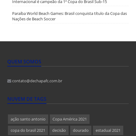
Internacional é campeão da 1ª Copa do Brasil Sub-15
Paraíba World Beach Games: Brasil conquista título da Copa das
Nações de Beach Soccer
QUEM SOMOS
contato@dechapafc.com.br
NUVEM DE TAGS
ação santo antonio
Copa América 2021
copa do brasil 2021
decisão
dourado
estadual 2021