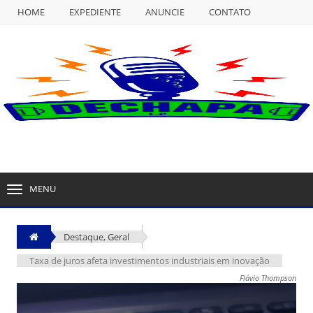
HOME
EXPEDIENTE
ANUNCIE
CONTATO
NULL
HOME
EXPEDIENTE
ANUNCIE
CONTATO
MENU
TOGGLE
NAVIGATION
Destaque
,
Geral
Taxa de juros afeta investimentos industriais em inovação
Flávio Thompson