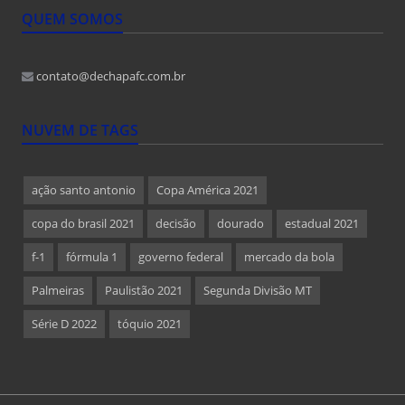
QUEM SOMOS
contato@dechapafc.com.br
NUVEM DE TAGS
ação santo antonio
Copa América 2021
copa do brasil 2021
decisão
dourado
estadual 2021
f-1
fórmula 1
governo federal
mercado da bola
Palmeiras
Paulistão 2021
Segunda Divisão MT
Série D 2022
tóquio 2021