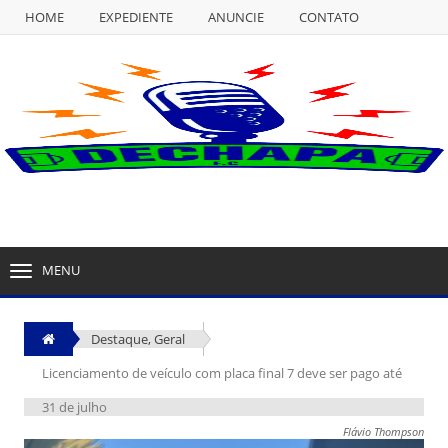
HOME
EXPEDIENTE
ANUNCIE
CONTATO
NULL
HOME
EXPEDIENTE
ANUNCIE
CONTATO
MENU
TOGGLE
NAVIGATION
Destaque
,
Geral
Licenciamento de veículo com placa final 7 deve ser pago até
31 de julho
Flávio Thompson