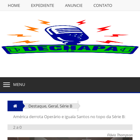
HOME
EXPEDIENTE
ANUNCIE
CONTATO
NULL
HOME
EXPEDIENTE
ANUNCIE
CONTATO
MENU
TOGGLE
NAVIGATION
Destaque
,
Geral
,
Série B
América derrota Operário e iguala Santos no topo da Série B:
2 a 0
Flávio Thompson