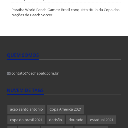
Paraíba World Beach Games: Brasil conquista título da Copa das
Nações de Beach Soccer
QUEM SOMOS
contato@dechapafc.com.br
NUVEM DE TAGS
ação santo antonio
Copa América 2021
copa do brasil 2021
decisão
dourado
estadual 2021