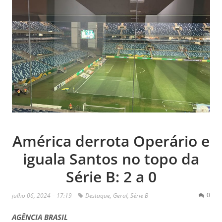
América derrota Operário e
iguala Santos no topo da
Série B: 2 a 0
0
julho 06, 2024 – 17:19
Destaque
,
Geral
,
Série B
AGÊNCIA BRASIL