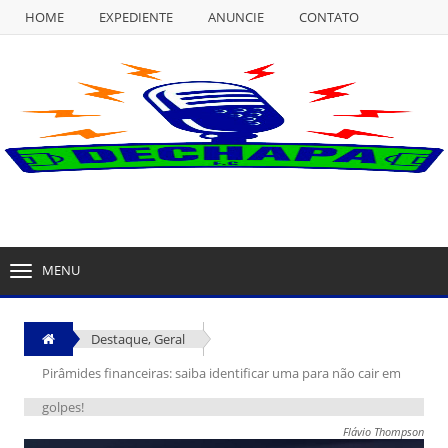
HOME
EXPEDIENTE
ANUNCIE
CONTATO
NULL
HOME
EXPEDIENTE
ANUNCIE
CONTATO
MENU
TOGGLE
NAVIGATION
Destaque
,
Geral
Pirâmides financeiras: saiba identificar uma para não cair em
golpes!
Flávio Thompson