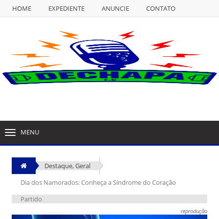
HOME
EXPEDIENTE
ANUNCIE
CONTATO
NULL
HOME
EXPEDIENTE
ANUNCIE
CONTATO
MENU
TOGGLE
NAVIGATION
Destaque
,
Geral
Dia dos Namorados: Conheça a Síndrome do Coração
Partido
reprodução