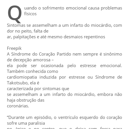
Q
uando o sofrimento emocional causa problemas
físicos
Sintomas se assemelham a um infarto do miocárdio, com
dor no peito, falta de
ar, palpitações e até mesmo desmaios repentinos
Freepik
A Síndrome do Coração Partido nem sempre é sinônimo
de decepção amorosa –
ela pode ser ocasionada pelo estresse emocional.
Também conhecida como
cardiomiopatia induzida por estresse ou Síndrome de
Takotsubo, ela é
caracterizada por sintomas que
se assemelham a um infarto do miocárdio, embora não
haja obstrução das
coronárias.
“Durante um episódio, o ventrículo esquerdo do coração
sofre uma paralisia
no ápice e no centro, que o deixa sem força para