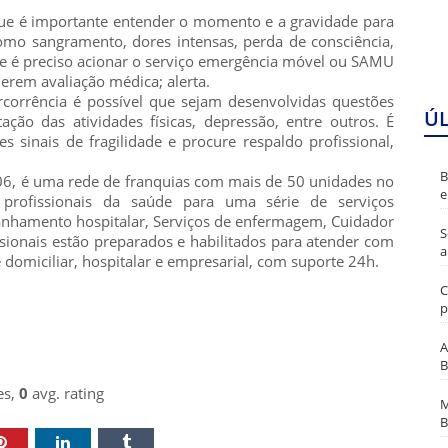
 que é importante entender o momento e a gravidade para
omo sangramento, dores intensas, perda de consciência,
que é preciso acionar o serviço emergência móvel ou SAMU
erem avaliação médica; alerta.
corrência é possível que sejam desenvolvidas questões
Ú
ção das atividades físicas, depressão, entre outros. É
es sinais de fragilidade e procure respaldo profissional,
B
, é uma rede de franquias com mais de 50 unidades no
e
 profissionais da saúde para uma série de serviços
anhamento hospitalar, Serviços de enfermagem, Cuidador
S
issionais estão preparados e habilitados para atender com
a
domiciliar, hospitalar e empresarial, com suporte 24h.
C
p
A
B
es,
0
avg. rating
M
B