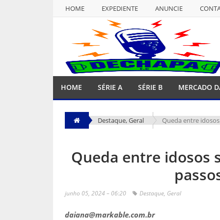
HOME
EXPEDIENTE
ANUNCIE
CONT
NULL
HOME
EXPEDIENTE
ANUNCIE
CONT
HOME
SÉRIE A
SÉRIE B
MERCADO D
Destaque
,
Geral
Queda entre idosos
Queda entre idosos 
passos
junho 05, 2024 – 06:20
Destaque
,
Geral
daiana@markable.com.br