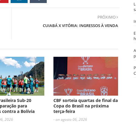
L
s
PRÓXIMO
I
CUIABÁ X VITÓRIA: INGRESSOS À VENDA
E
h
A
p
P
C
rasileira Sub-20
CBF sorteia quartas de final da
paração para
Copa do Brasil na próxima
 contra a Bolívia
terça-feira
06, 2026
- on agosto 06, 2026