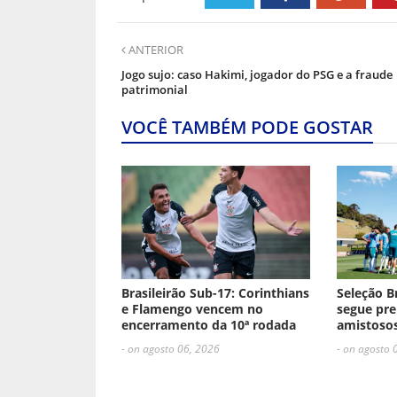
ANTERIOR
Jogo sujo: caso Hakimi, jogador do PSG e a fraude
patrimonial
VOCÊ TAMBÉM PODE GOSTAR
Brasileirão Sub-17: Corinthians
Seleção B
e Flamengo vencem no
segue pre
encerramento da 10ª rodada
amistosos
- on agosto 06, 2026
- on agosto 
ESCREVA UM COMENTÁRIO