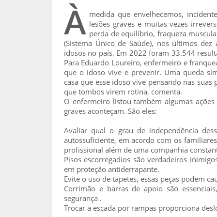
À
medida que envelhecemos, incident
lesões graves e muitas vezes irrever
perda de equilíbrio, fraqueza muscula
(Sistema Único de Saúde), nos últimos de
idosos no país. Em 2022 foram 33.544 resul
Para Eduardo Loureiro, enfermeiro e franque
que o idoso vive e prevenir. Uma queda si
casa que esse idoso vive pensando nas suas p
que tombos virem rotina, comenta.
O enfermeiro listou também algumas ações qu
graves aconteçam. São eles:
Avaliar qual o grau de independência des
autossuficiente, em acordo com os familiare
profissional além de uma companhia constante
Pisos escorregadios são verdadeiros inimigos 
em proteção antiderrapante.
Evite o uso de tapetes, essas peças podem ca
Corrimão e barras de apoio são essenciais
segurança .
Trocar a escada por rampas proporciona des