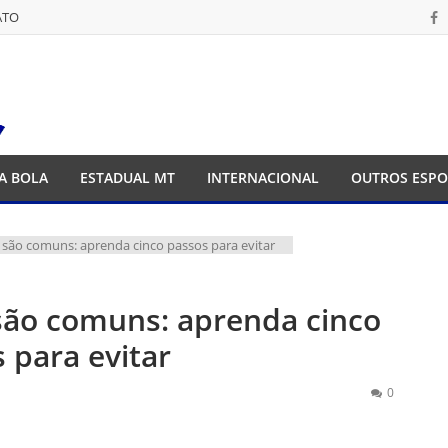
ATO
ATO
A BOLA
ESTADUAL MT
INTERNACIONAL
OUTROS ESPO
 são comuns: aprenda cinco passos para evitar
são comuns: aprenda cinco
 para evitar
0