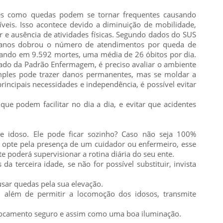
es como quedas podem se tornar frequentes causando
síveis. Isso acontece devido a diminuição de mobilidade,
r e ausência de atividades físicas. Segundo dados do SUS
z anos dobrou o número de atendimentos por queda de
tando em 9.592 mortes, uma média de 26 óbitos por dia.
ado da Padrão Enfermagem, é preciso avaliar o ambiente
mples pode trazer danos permanentes, mas se moldar a
rincipais necessidades e independência, é possível evitar
e podem facilitar no dia a dia, e evitar que acidentes
se idoso. Ele pode ficar sozinho? Caso não seja 100%
s opte pela presença de um cuidador ou enfermeiro, esse
 poderá supervisionar a rotina diária do seu ente.
da terceira idade, se não for possível substituir, invista
usar quedas pela sua elevação.
, além de permitir a locomoção dos idosos, transmite
locamento seguro e assim como uma boa iluminação.