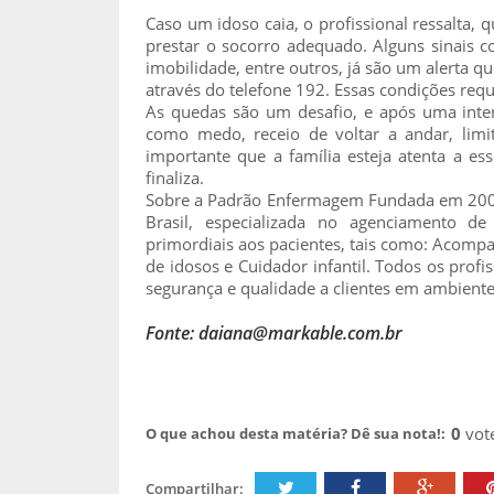
Caso um idoso caia, o profissional ressalta,
prestar o socorro adequado. Alguns sinais c
imobilidade, entre outros, já são um alerta 
através do telefone 192. Essas condições requ
As quedas são um desafio, e após uma inter
como medo, receio de voltar a andar, limita
importante que a família esteja atenta a ess
finaliza.
Sobre a Padrão Enfermagem Fundada em 2006
Brasil, especializada no agenciamento de
primordiais aos pacientes, tais como: Acomp
de idosos e Cuidador infantil. Todos os prof
segurança e qualidade a clientes em ambiente 
Fonte: daiana@markable.com.br
0
vot
O que achou desta matéria? Dê sua nota!:
Compartilhar: