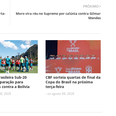
PRÓXIMO
rta-
Moro vira réu no Supremo por calúnia contra Gilmar
Mendes
rasileira Sub-20
CBF sorteia quartas de final da
paração para
Copa do Brasil na próxima
 contra a Bolívia
terça-feira
06, 2026
- on agosto 06, 2026