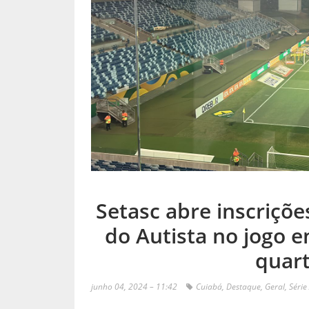
Setasc abre inscriçõ
do Autista no jogo e
quart
junho 04, 2024 – 11:42
Cuiabá
,
Destaque
,
Geral
,
Série