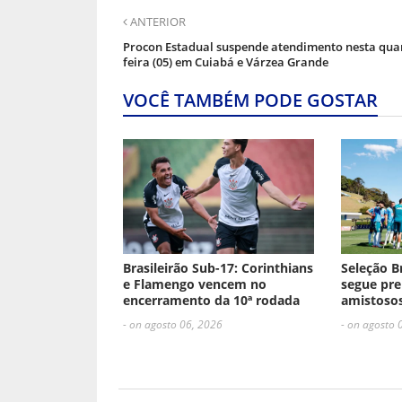
ANTERIOR
Procon Estadual suspende atendimento nesta qua
feira (05) em Cuiabá e Várzea Grande
VOCÊ TAMBÉM PODE GOSTAR
Brasileirão Sub-17: Corinthians
Seleção B
e Flamengo vencem no
segue pre
encerramento da 10ª rodada
amistosos
- on agosto 06, 2026
- on agosto 
ESCREVA UM COMENTÁRIO