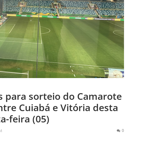
es para sorteio do Camarote
ntre Cuiabá e Vitória desta
a-feira (05)
0
 A