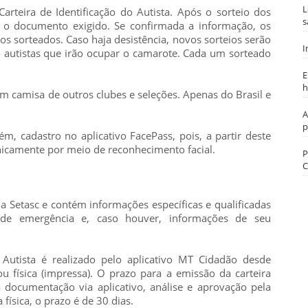
L
rteira de Identificação do Autista. Após o sorteio dos
s
i o documento exigido. Se confirmada a informação, os
s sorteados. Caso haja desistência, novos sorteios serão
I
o autistas que irão ocupar o camarote. Cada um sorteado
E
h
 camisa de outros clubes e seleções. Apenas do Brasil e
A
p
 cadastro no aplicativo FacePass, pois, a partir deste
unicamente por meio de reconhecimento facial.
P
C
 Setasc e contém informações específicas e qualificadas
de emergência e, caso houver, informações de seu
 Autista é realizado pelo aplicativo MT Cidadão desde
 física (impressa). O prazo para a emissão da carteira
a documentação via aplicativo, análise e aprovação pela
 física, o prazo é de 30 dias.