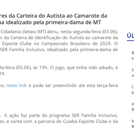
es da Carteira do Autista ao Camarote da
ma idealizado pela primeira-dama de MT
 Cidadania (Setasc-MT) abriu, nesta segunda-feira (03.06),
Ú
es da Carteira de Identificação do Autista ao camarote da
 Esporte Clube no Campeonato Brasileiro de 2024. O
ER Família Inclusivo, idealizado pela primeira-dama de
B
e
a-feira (05.06), às 19h. O jogo, que tinha sido adiado, é
S
24.
a
asc
neste link
e pode ser preenchido até esta terça-feira
C
p
A
B
. A ação faz parte do programa SER Família Inclusivo,
es, e conta com a parceria do Cuiabá Esporte Clube e da
M
B