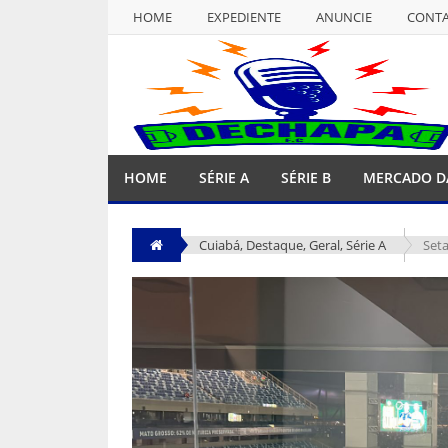
HOME
EXPEDIENTE
ANUNCIE
CONT
NULL
HOME
EXPEDIENTE
ANUNCIE
CONT
HOME
SÉRIE A
SÉRIE B
MERCADO D
Cuiabá
,
Destaque
,
Geral
,
Série A
Seta