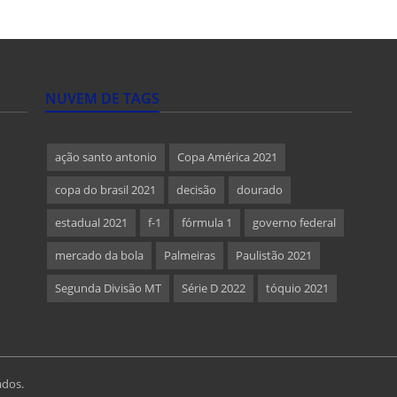
NUVEM DE TAGS
ação santo antonio
Copa América 2021
copa do brasil 2021
decisão
dourado
estadual 2021
f-1
fórmula 1
governo federal
mercado da bola
Palmeiras
Paulistão 2021
Segunda Divisão MT
Série D 2022
tóquio 2021
ados.