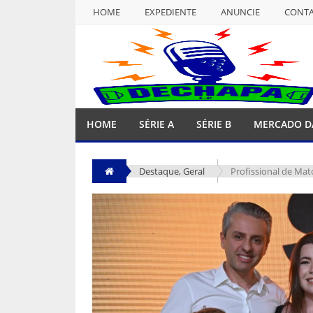
HOME
EXPEDIENTE
ANUNCIE
CONT
NULL
HOME
EXPEDIENTE
ANUNCIE
CONT
HOME
SÉRIE A
SÉRIE B
MERCADO D
Destaque
,
Geral
Profissional de Mato