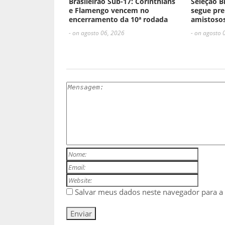
Brasileirão Sub-17: Corinthians
Seleção B
e Flamengo vencem no
segue pre
encerramento da 10ª rodada
amistosos
- on agosto 06, 2026
- on agosto 
ESCREVA UM COMENTÁRIO
Salvar meus dados neste navegador para a