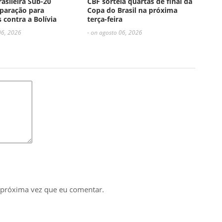
rasileira Sub-20
CBF sorteia quartas de final da
paração para
Copa do Brasil na próxima
 contra a Bolívia
terça-feira
06, 2026
- on agosto 06, 2026
 próxima vez que eu comentar.