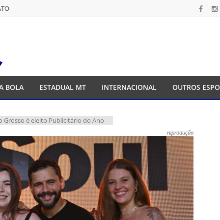
ATO
ATO
A BOLA
ESTADUAL MT
INTERNACIONAL
OUTROS ESPO
 Grosso é eleito Publicitário do Ano
reprodução