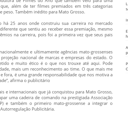
rodutora de Filmes do Ano que também veio para uma
L
que, além de ter filmes premiados em três categorias
s
 de peso. Também inédito para Mato Grosso.
I
 há 25 anos onde construiu sua carreira no mercado
o diferente que sentiu ao receber essa premiação, mesmo
E
mios na carreira, pois foi a primeira vez que seus pais
h
A
ernacionalmente e ultimamente agências mato-grossenses
p
 projeção nacional de marcas e empresas do estado. O
tido e muito ético é o que nos trouxe até aqui. Pode
P
erdade, mais um reconhecimento ao time. O que mais me
C
 e fora, é uma grande responsabilidade que nos motiva a
e”, afirma o publicitário
is e internacionais que já conquistou para Mato Grosso,
upar uma cadeira de comando na prestigiada Associação
BAP) e também o primeiro mato-grossense a integrar o
utorregulação Publicitária.