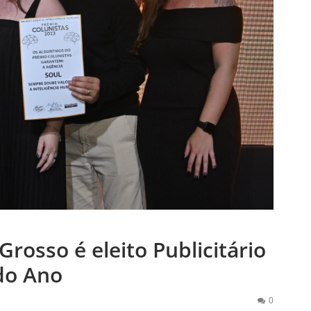
Grosso é eleito Publicitário
do Ano
0