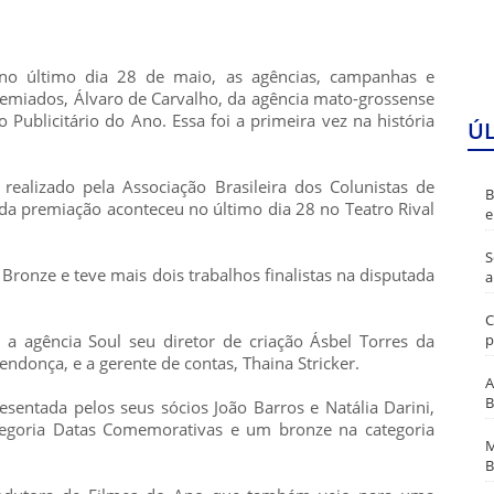
no último dia 28 de maio, as agências, campanhas e
premiados, Álvaro de Carvalho, da agência mato-grossense
Publicitário do Ano. Essa foi a primeira vez na história
Ú
realizado pela Associação Brasileira dos Colunistas de
B
da premiação aconteceu no último dia 28 no Teatro Rival
e
S
onze e teve mais dois trabalhos finalistas na disputada
a
C
p
a agência Soul seu diretor de criação Ásbel Torres da
ndonça, e a gerente de contas, Thaina Stricker.
A
B
sentada pelos seus sócios João Barros e Natália Darini,
goria Datas Comemorativas e um bronze na categoria
M
B