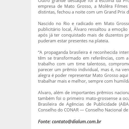
Outro grande destaque foi a escolha da P
empresa de Mato Grosso, a Molêra Filmes 
distintas, fechou a noite com um Grand Prix
Nascido no Rio e radicado em Mato Grosso
publicitário local, Álvaro ressaltou a emoçã
após já ter conquistado mais de duzentos prê
puderam estar presentes na plateia.
“A propaganda brasileira é reconhecida int
têm se transformado em referências, com a
trabalho com um time talentoso, comprome
parecer um prêmio individual, mas é, na v
alegra é poder representar Mato Grosso aqui
trabalhar mais e melhor, sempre com humildad
Alvaro, além de importantes prêmios naciona
também foi o primeiro mato-grossense a oc
Brasileira de Agências de Publicidade (A
Conselho do CONAR — Conselho Nacional de A
Fonte: contato@dialum.com.br