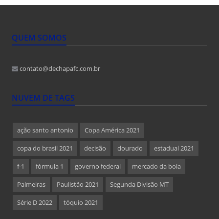
QUEM SOMOS
contato@dechapafc.com.br
NUVEM DE TAGS
ação santo antonio
Copa América 2021
copa do brasil 2021
decisão
dourado
estadual 2021
f-1
fórmula 1
governo federal
mercado da bola
Palmeiras
Paulistão 2021
Segunda Divisão MT
Série D 2022
tóquio 2021