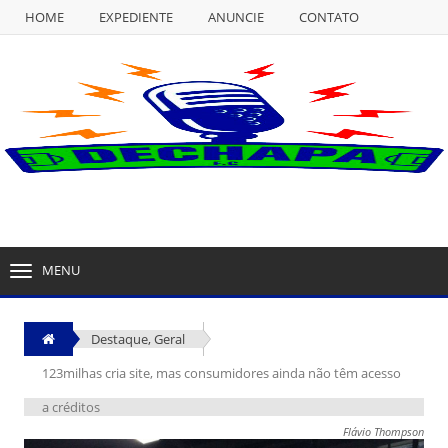
HOME
EXPEDIENTE
ANUNCIE
CONTATO
NULL
HOME
EXPEDIENTE
ANUNCIE
CONTATO
MENU
TOGGLE
NAVIGATION
Destaque
,
Geral
123milhas cria site, mas consumidores ainda não têm acesso
a créditos
Flávio Thompson