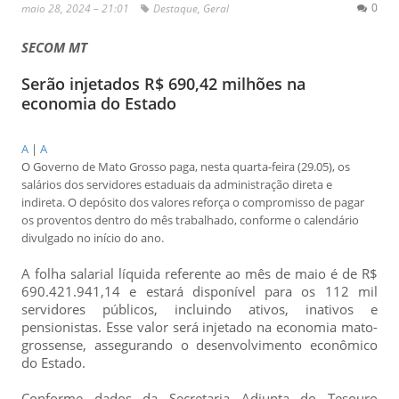
0
maio 28, 2024 – 21:01
Destaque
,
Geral
SECOM MT
Serão injetados R$ 690,42 milhões na
economia do Estado
A
|
A
O Governo de Mato Grosso paga, nesta quarta-feira (29.05), os
salários dos servidores estaduais da administração direta e
indireta. O depósito dos valores reforça o compromisso de pagar
os proventos dentro do mês trabalhado, conforme o calendário
divulgado no início do ano.
A folha salarial líquida referente ao mês de maio é de R$
690.421.941,14 e estará disponível para os 112 mil
servidores públicos, incluindo ativos, inativos e
pensionistas. Esse valor será injetado na economia mato-
grossense, assegurando o desenvolvimento econômico
do Estado.
Conforme dados da Secretaria Adjunta do Tesouro