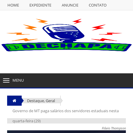
HOME
EXPEDIENTE
ANUNCIE
CONTATO
NULL
HOME
EXPEDIENTE
ANUNCIE
CONTATO
MENU
TOGGLE
NAVIGATION
Destaque
,
Geral
Governo de MT paga salários dos servidores estaduais nesta
quarta-feira (29)
Flávio Thompson