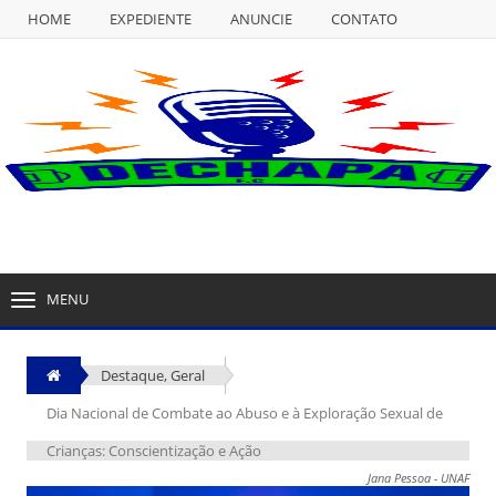
HOME
EXPEDIENTE
ANUNCIE
CONTATO
NULL
HOME
EXPEDIENTE
ANUNCIE
CONTATO
MENU
TOGGLE
NAVIGATION
Destaque
,
Geral
Dia Nacional de Combate ao Abuso e à Exploração Sexual de
Crianças: Conscientização e Ação
Jana Pessoa - UNAF