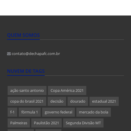
QUEM SOMOS
contato@dechapafc.com.br
NUVEM DE TAGS
ação santo antonio
Copa América 2021
copa do brasil 2021
decisão
dourado
estadual 2021
f-1
fórmula 1
governo federal
mercado da bola
Palmeiras
Paulistão 2021
Segunda Divisão MT