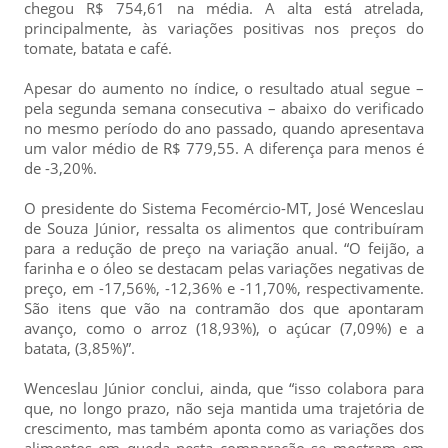
chegou R$ 754,61 na média. A alta está atrelada,
principalmente, às variações positivas nos preços do
tomate, batata e café.
Apesar do aumento no índice, o resultado atual segue –
pela segunda semana consecutiva – abaixo do verificado
no mesmo período do ano passado, quando apresentava
um valor médio de R$ 779,55. A diferença para menos é
de -3,20%.
O presidente do Sistema Fecomércio-MT, José Wenceslau
de Souza Júnior, ressalta os alimentos que contribuíram
para a redução de preço na variação anual. “O feijão, a
farinha e o óleo se destacam pelas variações negativas de
preço, em -17,56%, -12,36% e -11,70%, respectivamente.
São itens que vão na contramão dos que apontaram
avanço, como o arroz (18,93%), o açúcar (7,09%) e a
batata, (3,85%)”.
Wenceslau Júnior conclui, ainda, que “isso colabora para
que, no longo prazo, não seja mantida uma trajetória de
crescimento, mas também aponta como as variações dos
alimentos em queda nesta comparação se mostram em