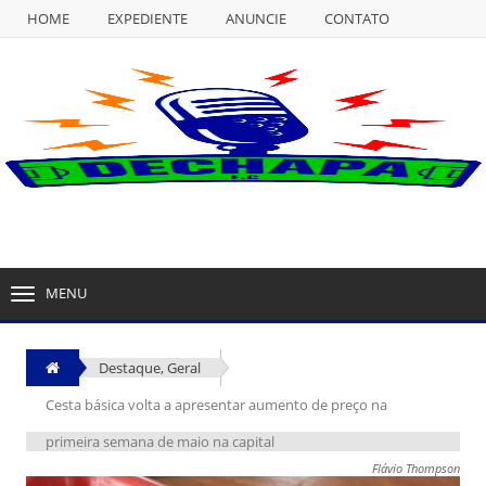
HOME
EXPEDIENTE
ANUNCIE
CONTATO
NULL
HOME
EXPEDIENTE
ANUNCIE
CONTATO
MENU
TOGGLE
NAVIGATION
Destaque
,
Geral
Cesta básica volta a apresentar aumento de preço na
primeira semana de maio na capital
Flávio Thompson